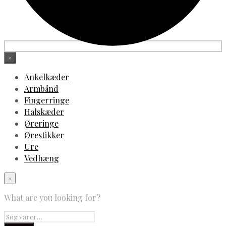
×
Ankelkæder
Armbånd
Fingerringe
Halskæder
Øreringe
Ørestikker
Ure
Vedhæng
×
What are you looking for?