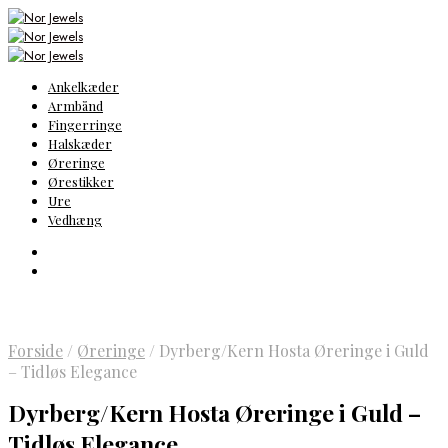
Ankelkæder
Armbånd
Fingerringe
Halskæder
Øreringe
Ørestikker
Ure
Vedhæng
Forside
/
Øreringe
/
Dyrberg/Kern Hosta Øreringe i Guld
– Tidløs Elegance
Dyrberg/Kern Hosta Øreringe i Guld –
Tidløs Elegance