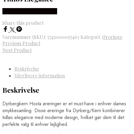
Købes hos Dyrberg/Kern
Share this product
Varenummer (SKU):
5745000097463
Kategori:
Øreringe
Previous Product
Next Product
Beskrivelse
Yderligere information
Beskrivelse
Dyrbergkern Hosta øreringer er et must-have i enhver dames
smykkesamling. Disse øreringe fra Dyrberg/Kern kombinerer
tidløs elegance med moderne design, hvilket gør dem til det
perfekte valg til enhver lejlighed.