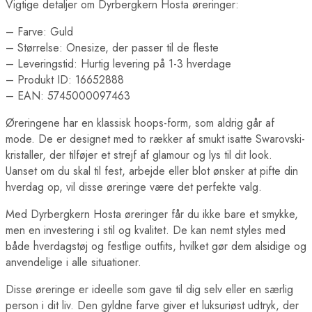
Vigtige detaljer om Dyrbergkern Hosta øreringer:
– Farve: Guld
– Størrelse: Onesize, der passer til de fleste
– Leveringstid: Hurtig levering på 1-3 hverdage
– Produkt ID: 16652888
– EAN: 5745000097463
Øreringene har en klassisk hoops-form, som aldrig går af
mode. De er designet med to rækker af smukt isatte Swarovski-
kristaller, der tilføjer et strejf af glamour og lys til dit look.
Uanset om du skal til fest, arbejde eller blot ønsker at pifte din
hverdag op, vil disse øreringe være det perfekte valg.
Med Dyrbergkern Hosta øreringer får du ikke bare et smykke,
men en investering i stil og kvalitet. De kan nemt styles med
både hverdagstøj og festlige outfits, hvilket gør dem alsidige og
anvendelige i alle situationer.
Disse øreringe er ideelle som gave til dig selv eller en særlig
person i dit liv. Den gyldne farve giver et luksuriøst udtryk, der