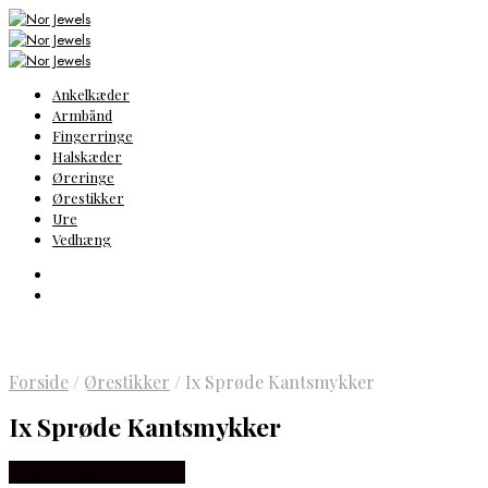
Ankelkæder
Armbånd
Fingerringe
Halskæder
Øreringe
Ørestikker
Ure
Vedhæng
Forside
/
Ørestikker
/
Ix Sprøde Kantsmykker
Ix Sprøde Kantsmykker
Købes hos Frederik IX