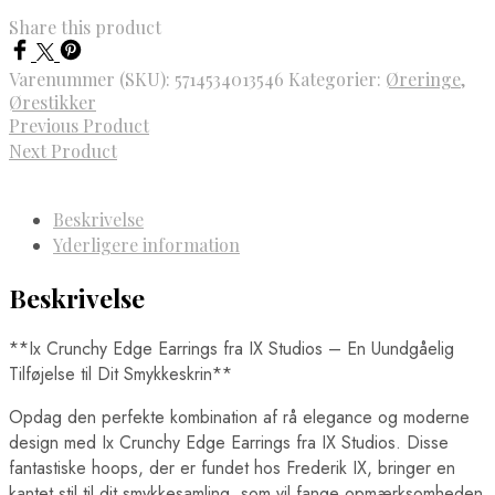
Share this product
Varenummer (SKU):
5714534013546
Kategorier:
Øreringe
,
Ørestikker
Previous Product
Next Product
Beskrivelse
Yderligere information
Beskrivelse
**Ix Crunchy Edge Earrings fra IX Studios – En Uundgåelig
Tilføjelse til Dit Smykkeskrin**
Opdag den perfekte kombination af rå elegance og moderne
design med Ix Crunchy Edge Earrings fra IX Studios. Disse
fantastiske hoops, der er fundet hos Frederik IX, bringer en
kantet stil til dit smykkesamling, som vil fange opmærksomheden