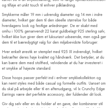
og tilføje et unikt touch til enhver påklædning.
Smykkerne måler 19 mm i udvendig diameter og 14 mm i indre
diameter, hvilket gør dem til den ideelle størrelse for både
hverdagens look og festlige anledninger. De er skabt med
omhu i 100% genanvendt 22 karat guldbelagt 925 sterling sølv,
hvilket ikke kun giver dem et luksuriøst udseende, men også gør
dem til et bæredygtigt valg for den miljøbevidste forbruger.
Hver enkelt ørestik er stemplet med 925 IX indvendigt, hvilket
bekræfter deres høje kvalitet og håndværk. Det betyder, at du
kan bære dem med stolthed, velvidende at du har investeret i
et smykke af højeste standard.
Disse hoops passer perfekt ind i enhver smykkekollektion og
kan nemt styles med både casual og formelle outfits. Uanset om
du skal på arbejde eller til en aftenudgang, vil Ix Crunchy Edge
Earrings være det perfekte accessory, der fuldender dit look.
Giv dig selv eller en du holder af en gave, der kombinerer stil