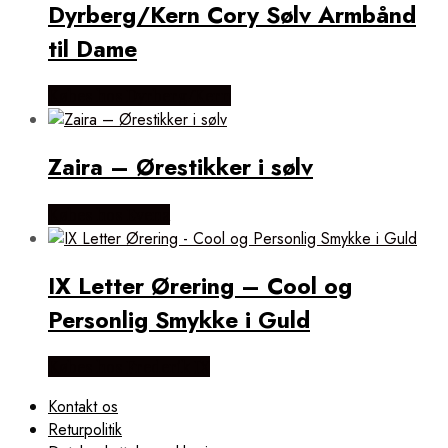
Dyrberg/Kern Cory Sølv Armbånd
til Dame
Købes hos Dyrberg/Kern
Zaira – Ørestikker i sølv
Købes hos Evena
IX Letter Ørering – Cool og
Personlig Smykke i Guld
Købes hos Frederik IX
Kontakt os
Returpolitik