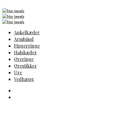
Ankelkæder
Armbånd
Fingerringe
Halskæder
Øreringe
Ørestikker
Ure
Vedhæng