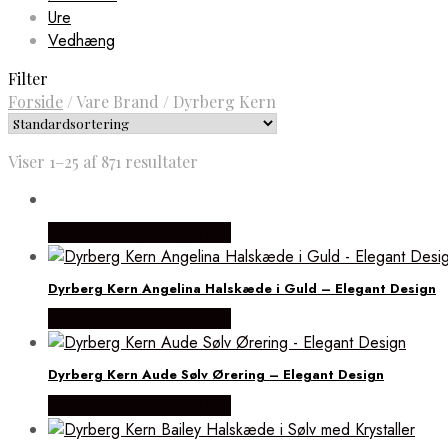
Ure
Vedhæng
Filter
Forside
/
Vare Brand
/
Dyrberg Kern
Viser 1–25 af 871 resultater
Købes hos Dyrberg/Kern
Dyrberg Kern Angelina Halskæde i Guld – Elegant Design
Købes hos Dyrberg/Kern
Dyrberg Kern Aude Sølv Ørering – Elegant Design
Købes hos Dyrberg/Kern