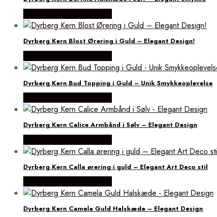
Købes hos Dyrberg/Kern
Dyrberg Kern Blost Ørering i Guld – Elegant Design!
Købes hos Dyrberg/Kern
Dyrberg Kern Bud Topping i Guld – Unik Smykkeoplevelse
Købes hos Dyrberg/Kern
Dyrberg Kern Calice Armbånd i Sølv – Elegant Design
Købes hos Dyrberg/Kern
Dyrberg Kern Calla ørering i guld – Elegant Art Deco stil
Købes hos Dyrberg/Kern
Dyrberg Kern Camela Guld Halskæde – Elegant Design