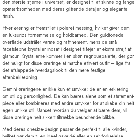
den største stjerne i universet, er designet til at skinne og fange
opmærksomheden med deres glitrende detaljer og elegante
finish.
Hver ørering er fremstillet i poleret messing, hvilket giver dem
en luksuriøs fornemmelse og holdbarhed. Den guldtonede
overflade udstråler varme og raffinement, mens de små
facetslebne krystaller indsat i designet tilføjer et ekstra strejf af
glamour. Krystallerne kommer i en skøn regnbuepalette, der gør
det muligt for disse øreringe at matche ethvert outfit – lige fra
det afslappede hverdagslook til den mere festlige
aftenbeklædning.
Gemini øreringene er ikke kun et smykke; de er en erklæring
om stil og personlighed. De kan bæres alene som et statement-
piece eller kombineres med andre smykker for at skabe din helt
egen unikke stil. Uanset hvordan du vælger at bære dem, vil
disse øreringe helt sikkert tiltrække beundrende blikke.
Med deres onesize-design passer de perfekt til alle kvinder,
hvilket gør dem til en ideel gaveidé eller en selvforkælelse.