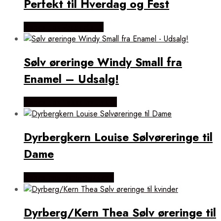
Perfekt til Hverdag og Fest
Købes hos Frederik IX
Sølv øreringe Windy Small fra
Enamel – Udsalg!
Købes hos Lykke by Lykke
Dyrbergkern Louise Sølvøreringe til
Dame
Købes hos Dyrberg/Kern
Dyrberg/Kern Thea Sølv øreringe til