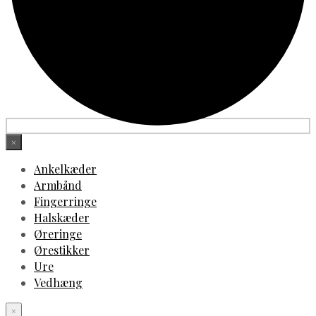
×
Ankelkæder
Armbånd
Fingerringe
Halskæder
Øreringe
Ørestikker
Ure
Vedhæng
×