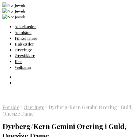
Ankelkæder
Armbånd
Fingerringe
Halskæder
Øreringe
Ørestikker
Ure
Vedhæng
Forside
/
Øreringe
/
Dyrberg/Kern Gemini Ørering i Guld,
Onesize Dame
Dyrberg/Kern Gemini Ørering i Guld,
Onesize Dame