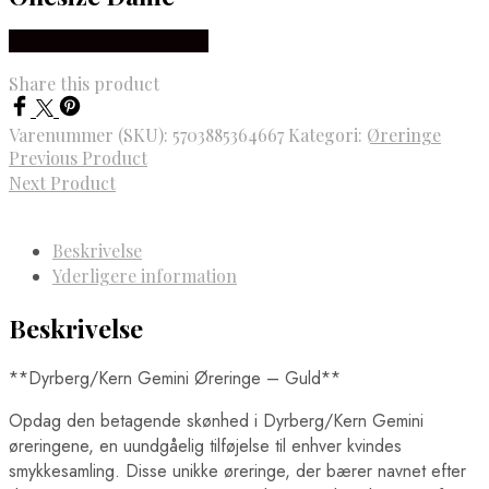
Købes hos Dyrberg/Kern
Share this product
Varenummer (SKU):
5703885364667
Kategori:
Øreringe
Previous Product
Next Product
Beskrivelse
Yderligere information
Beskrivelse
**Dyrberg/Kern Gemini Øreringe – Guld**
Opdag den betagende skønhed i Dyrberg/Kern Gemini
øreringene, en uundgåelig tilføjelse til enhver kvindes
smykkesamling. Disse unikke øreringe, der bærer navnet efter