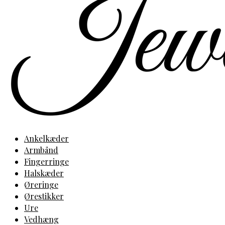
Ankelkæder
Armbånd
Fingerringe
Halskæder
Øreringe
Ørestikker
Ure
Vedhæng