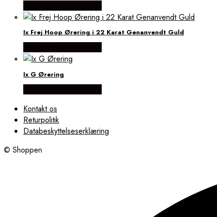
Købes hos Frederik IX
Ix Frej Hoop Ørering i 22 Karat Genanvendt Guld
Købes hos Frederik IX
Ix G Ørering
Købes hos Frederik IX
Kontakt os
Returpolitik
Databeskyttelseserklæring
© Shoppen