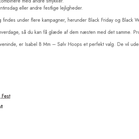
t kombinere med andre smykker.
insdag eller andre festlige lejligheder.
indes under flere kampagner, herunder Black Friday og Black Week
3 hverdage, så du kan få glæde af dem næsten med det samme. Pro
n veninde, er Isabel 8 Mm – Sølv Hoops et perfekt valg. De vil uden
st