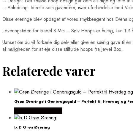
– Design: Det tidløse hoop-design gør dem alsidige og lette a
– Anledning: Ideelle som gaveidéer, især i forbindelse med Valent
Disse øreringe blev opdaget af vores smykkeagent hos Evena og f
Leveringstiden for Isabel 8 Mm – Sølv Hoops er hurtig, kun 1-
Uanset om du vil forkæle dig selv eller give en særlig gave til e
af muligheden for at eje disse stilfulde hoops fra Jewel Box.
Relaterede varer
Grøn Øreringe i Genbrugsguld – Perfekt til Hverdag og Fe
Købes hos Frederik IX
Ix D Grøn Ørering