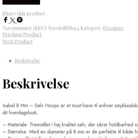
Købes hos Evena
Share this product
Varenummer (SKU):
b3e0bd878194
Kategori:
Øreringe
Previous Product
Next Product
Beskrivelse
Beskrivelse
Isabel 8 Mm – Sølv Hoops er et must-have til enhver smykkeelsker. D
dit hverdagslook.
– Materiale: Fremstillet i høj kvalitet sølv, der sikrer holdbarhed
– Størrelse: Med en diameter på 8 mm er de perfekte til både h