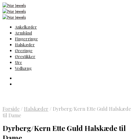
Ankelkæder
Armbånd
Fingerringe
Halskæder
Øreringe
Ørestikker
Ure
Vedhæng
Forside
/
Halskæder
/
Dyrberg/Kern Ette Guld Halskæde
til Dame
Dyrberg/Kern Ette Guld Halskæde til
Dame