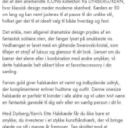
del af den anerkendte ICONS kollektion fra DYRBERG/KERN,
hvor klassisk design møder moderne skønhed. Kæden er 50
cm lang og kan nemt justeres til at passe til din unikke stil,
hvilket gør det til et ideelt valg til både hverdag og fest.
Det enkle, men alligevel dramatiske design prydes af en
fantastisk solitaire sten, der fanger lyset på smukkeste vis.
Vedhænget er lavet med en glitrende Swarovski-kristal, som
tilføjer et strejf af luksus og glamour til dit look. Uanset om du
bærer det alene eller i kombination med andre smykker, vil
dette halskæde helt sikkert blive et favoritaccessory i din
samling.
Farven guld giver halskæden et varmt og indbydende udtryk,
der komplimenterer enhver hudtone og outfit. Denne onesize
halskæde er perfekt til kvinder i alle aldre og vil uden tvivl være
en fantastisk gaveidé til dig selv eller en særlig person i dit liv.
Med Dyrberg/Kern’s Ette Halskæde får du ikke bare et
smykke; du investerer i et stykke kunsthåndværk, der vil bringe
glæde og stil i mange år fremover. Tag skridtet mod at