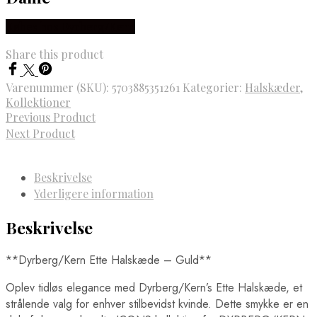
Købes hos Dyrberg/Kern
Share this product
Varenummer (SKU):
5703885351261
Kategorier:
Halskæder
,
Kollektioner
Previous Product
Next Product
Beskrivelse
Yderligere information
Beskrivelse
**Dyrberg/Kern Ette Halskæde – Guld**
Oplev tidløs elegance med Dyrberg/Kern’s Ette Halskæde, et
strålende valg for enhver stilbevidst kvinde. Dette smykke er en