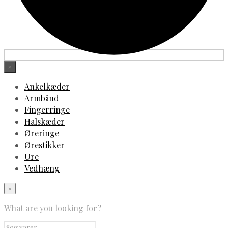
×
Ankelkæder
Armbånd
Fingerringe
Halskæder
Øreringe
Ørestikker
Ure
Vedhæng
×
What are you looking for?