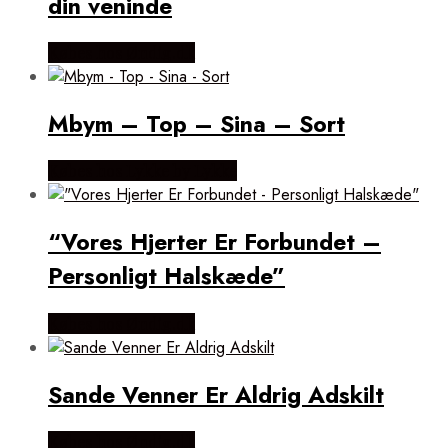
din veninde
Købes hos Øndig.dk
Mbym – Top – Sina – Sort
Købes hos Lykke by Lykke
“Vores Hjerter Er Forbundet –
Personligt Halskæde”
Købes hos Øndig.dk
Sande Venner Er Aldrig Adskilt
Købes hos Øndig.dk