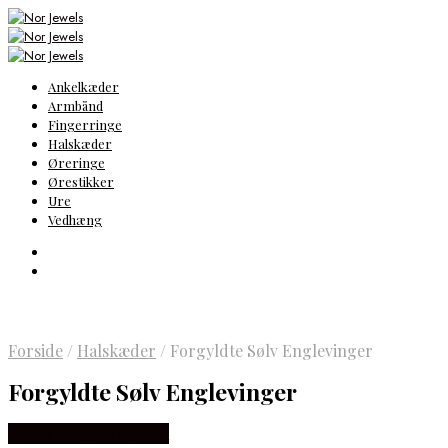
Ankelkæder
Armbånd
Fingerringe
Halskæder
Øreringe
Ørestikker
Ure
Vedhæng
Forside
/
Halskæder
/
Forgyldte Sølv Englevinger
Forgyldte Sølv Englevinger
Købes hos Flora Fiona