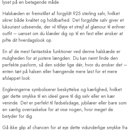
lyset på en betagende måde.
Halskæden er fremstillet af forgyldt 925 sterling sølv, hvilket
sikrer både kvalitet og holdbarhed. Det forgyldte sølv giver et
luksuriøst udseende, der vil tilføje et strejf af glamour til enhver
outfit – uanset om du klæder dig op til en fest eller ønsker at
pifte dit hverdagslook op.
En af de mest fantastiske funktioner ved denne halskæde er
muligheden for at justere længden. Du kan nemt finde den
perfekte pasform, så den sidder lige dér, hvor du ønsker det –
enten tæt på halsen eller hængende mere løst for et mere
afslappet look.
Englevingerne symboliserer beskyttelse og kærlighed, hvilket
gør dette smykke til en ideel gave til dig selv eller en kær
veninde. Det er perfekt til fødselsdage, jubilæer eller bare som
en særlig overraskelse for at vise nogen, hvor meget de
betyder for dig.
Gå ikke glip af chancen for at eje dette vidunderlige smykke fra