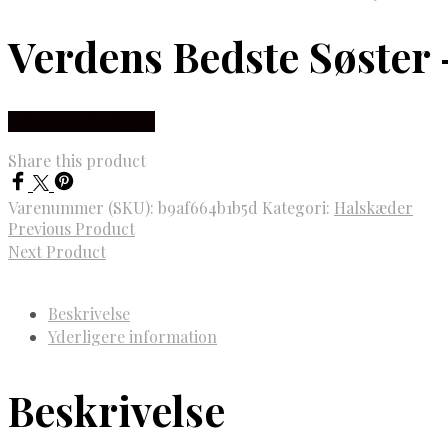
Verdens Bedste Søster
Købes hos Øndig.dk
Share this product
Varenummer (SKU):
b9af664b1b5d
Kategori:
Halskæder
Previous Product
Next Product
Beskrivelse
Yderligere information
Beskrivelse