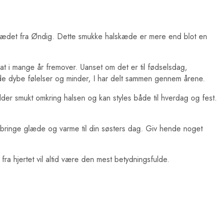
lskædet fra Øndig. Dette smukke halskæde er mere end blot en
t i mange år fremover. Uanset om det er til fødselsdag,
 de dybe følelser og minder, I har delt sammen gennem årene.
der smukt omkring halsen og kan styles både til hverdag og fest.
rt bringe glæde og varme til din søsters dag. Giv hende noget
a hjertet vil altid være den mest betydningsfulde.