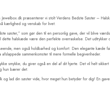
Hos Jewelbox.dk præsenterer vi stolt Verdens Bedste Søster – Ha
på kærlighed og venskab for livet.
 søster,” som gør den til en personlig gave, der vil blive værdsa
 vil dette halskæde være den perfekte overraskelse. Det udtrykker
 udseende, men også holdbarhed og komfort. Den elegante kæde fal
fra afslappede sammenkomster til mere formelle begivenheder.
kke smykke; du giver også en del af dit hjerte. Det vil helt sikke
g hun bærer det.
g lad din søster vide, hvor meget hun betyder for dig! En gave fr