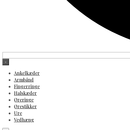
×
Ankelkæder
Armbånd
Fingerringe
Halskæder
Øreringe
Ørestikker
Ure
Vedhæng