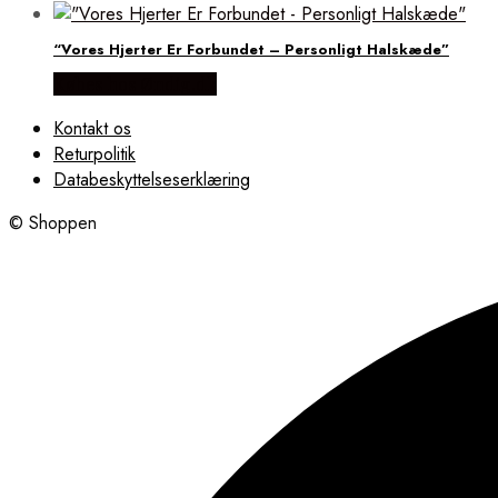
“Vores Hjerter Er Forbundet – Personligt Halskæde”
Købes hos Øndig.dk
Kontakt os
Returpolitik
Databeskyttelseserklæring
© Shoppen