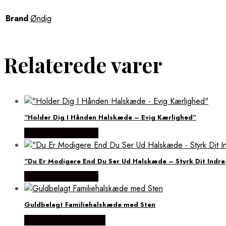
Brand
Øndig
Relaterede varer
“Holder Dig I Hånden Halskæde – Evig Kærlighed”
Købes hos Øndig.dk
“Du Er Modigere End Du Ser Ud Halskæde – Styrk Dit Indr
Købes hos Øndig.dk
Guldbelagt Familiehalskæde med Sten
Købes hos Flora Fiona