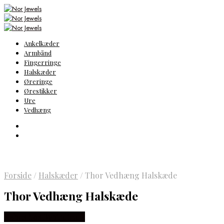
Ankelkæder
Armbånd
Fingerringe
Halskæder
Øreringe
Ørestikker
Ure
Vedhæng
Forside
/
Halskæder
/
Thor Vedhæng Halskæde
Thor Vedhæng Halskæde
Købes hos Bybirdie.dk