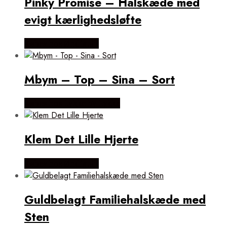
Pinky Promise – Halskæde med
evigt kærlighedsløfte
Købes hos Øndig.dk
Mbym – Top – Sina – Sort
Købes hos Lykke by Lykke
Klem Det Lille Hjerte
Købes hos Øndig.dk
Guldbelagt Familiehalskæde med
Sten