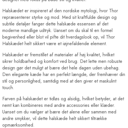
Halskædet er inspireret af den nordiske mytologi, hvor Thor
repræsenterer styrke og mod. Med sit kraftfulde design og
subtile detaljer fanger dette halskæde essensen af det
moderne mandlige udtryk. Uanset om du skal til en formel
begivenhed eller blot vil pifte dit hverdagslook op, vil Thor
Halskædet helt sikkert være et iøjnefaldende element.
Halskædet er fremstillet af materialer af høj kvalitet, hvilket
sikrer holdbarhed og komfort ved brug. Det lette men robuste
design gør det muligt at bære det hele dagen uden ubehag.
Den elegante kæde har en perfekt længde, der fremhæver din
stil og personlighed, samtidig med at den giver et maskulint
touch.
Farven på halskædet er tidløs og alsidig, hvilket betyder, at det
nemt kan kombineres med andre accessories eller klæder.
Uanset om du vælger at bære det alene eller sammen med
andre smykker, vil dette halskæde helt sikkert tiltrække
opmærksomhed.