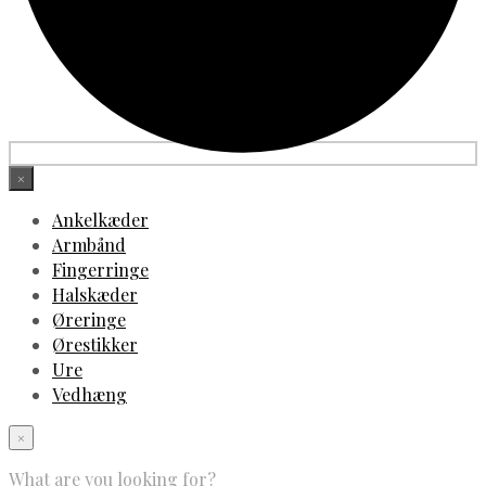
×
Ankelkæder
Armbånd
Fingerringe
Halskæder
Øreringe
Ørestikker
Ure
Vedhæng
×
What are you looking for?