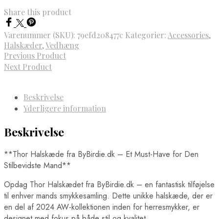
Share this product
Varenummer (SKU):
79efd208477c
Kategorier:
Accessories
,
Halskæder
,
Vedhæng
Previous Product
Next Product
Beskrivelse
Yderligere information
Beskrivelse
**Thor Halskæde fra ByBirdie.dk – Et Must-Have for Den
Stilbevidste Mand**
Opdag Thor Halskædet fra ByBirdie.dk – en fantastisk tilføjelse
til enhver mands smykkesamling. Dette unikke halskæde, der er
en del af 2024 AW-kollektionen inden for herresmykker, er
designet med fokus på både stil og kvalitet.