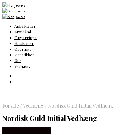
Ankelkæder
Armbånd
Fingerringe
Halskæder
Øreringe
Ørestikker
Ure
Vedhæng
Forside
/
Vedhæng
/
Nordisk Guld Initial Vedhæng
Nordisk Guld Initial Vedhæng
Købes hos Bybirdie.dk