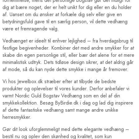
fornemmelse, mens det personlige bogstav gør det muligt for
dig at bære noget, der er helt unikt for dig eller en du holder
af. Uanset om du ønsker at forkæle dig selv eller give en
betydningsfuld gave til en særlig person, vil dette vedhæng
være et fremragende valg.
Vedhænget er ideelt til enhver lejlighed – fra hverdagsbrug til
festlige begivenheder. Kombiner det med andre smykker for at
skabe din egen personlige stil, eller bær det alene for et mere
minimalistisk udtryk. Dets tidløse design sikrer, at det aldrig går
af mode, så du kan nyde dette smykke i mange år fremover.
Vi hos Jewelbox.dk stræber efter at tilbyde de bedste
produkter og oplevelser til vores kunder. Derfor anbefaler vi
varmt Nordic Guld Bogstav Vedhæng som en del af din
smykkekollektion. Besøg ByBirdie.dk i dag og lad dig inspirere
af dette fantastiske vedhæng samt mange andre unikke
herresmykker.
Gør dit look uforglemmeligt med dette elegante vedhæng –
bestil nu og oplev den skønhed og kvalitet, som kun