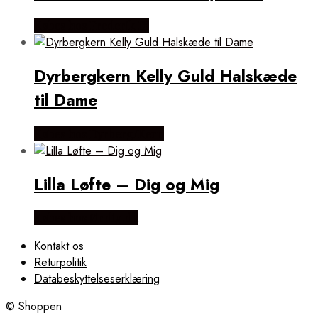
Købes hos Frederik IX
Dyrbergkern Kelly Guld Halskæde
til Dame
Købes hos Dyrberg/Kern
Lilla Løfte – Dig og Mig
Købes hos Øndig.dk
Kontakt os
Returpolitik
Databeskyttelseserklæring
© Shoppen