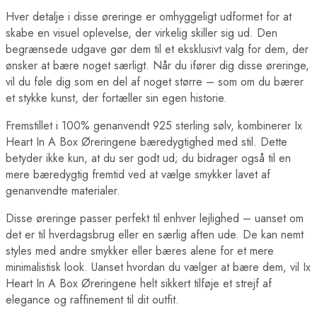
Hver detalje i disse øreringe er omhyggeligt udformet for at
skabe en visuel oplevelse, der virkelig skiller sig ud. Den
begrænsede udgave gør dem til et eksklusivt valg for dem, der
ønsker at bære noget særligt. Når du ifører dig disse øreringe,
vil du føle dig som en del af noget større – som om du bærer
et stykke kunst, der fortæller sin egen historie.
Fremstillet i 100% genanvendt 925 sterling sølv, kombinerer Ix
Heart In A Box Øreringene bæredygtighed med stil. Dette
betyder ikke kun, at du ser godt ud; du bidrager også til en
mere bæredygtig fremtid ved at vælge smykker lavet af
genanvendte materialer.
Disse øreringe passer perfekt til enhver lejlighed – uanset om
det er til hverdagsbrug eller en særlig aften ude. De kan nemt
styles med andre smykker eller bæres alene for et mere
minimalistisk look. Uanset hvordan du vælger at bære dem, vil Ix
Heart In A Box Øreringene helt sikkert tilføje et strejf af
elegance og raffinement til dit outfit.