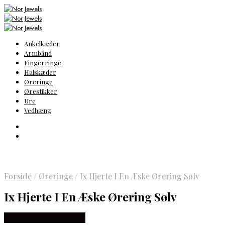
Ankelkæder
Armbånd
Fingerringe
Halskæder
Øreringe
Ørestikker
Ure
Vedhæng
Forside
/
Øreringe
/
Ix Hjerte I En Æske Ørering Sølv
Ix Hjerte I En Æske Ørering Sølv
Købes hos Frederik IX