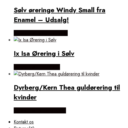
Sølv øreringe Windy Small fra
Enamel – Udsalg!
Købes hos Lykke by Lykke
Ix Isa Ørering i Sølv
Købes hos Frederik IX
Dyrberg/Kern Thea guldørering til
kvinder
Købes hos Dyrberg/Kern
Kontakt os