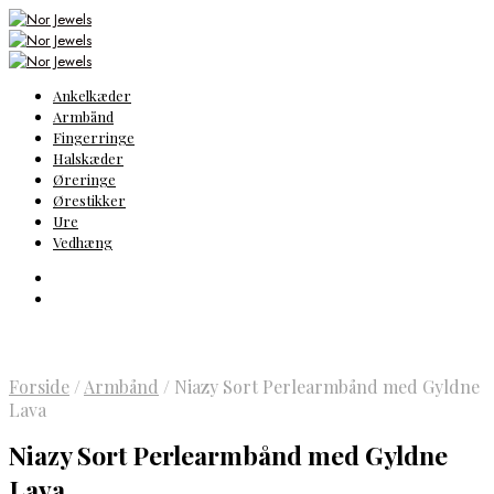
Ankelkæder
Armbånd
Fingerringe
Halskæder
Øreringe
Ørestikker
Ure
Vedhæng
Forside
/
Armbånd
/
Niazy Sort Perlearmbånd med Gyldne
Lava
Niazy Sort Perlearmbånd med Gyldne
Lava