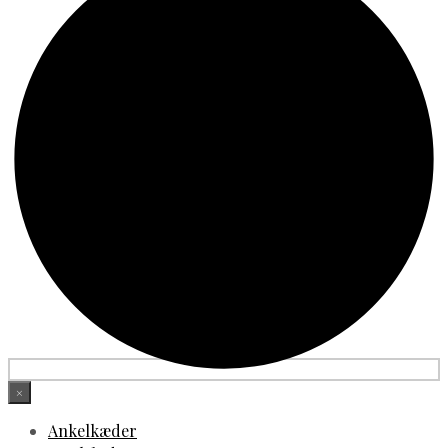
×
Ankelkæder