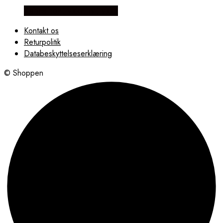
Købes hos Lykke by Lykke
Kontakt os
Returpolitik
Databeskyttelseserklæring
© Shoppen