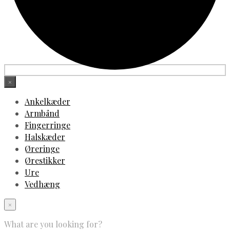
×
Ankelkæder
Armbånd
Fingerringe
Halskæder
Øreringe
Ørestikker
Ure
Vedhæng
×
What are you looking for?