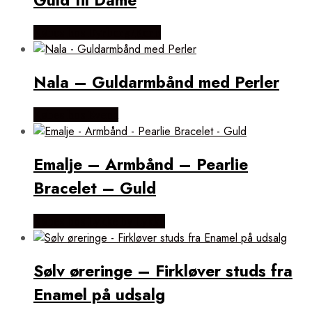
Købes hos Dyrberg/Kern
Nala – Guldarmbånd med Perler
Købes hos Evena
Emalje – Armbånd – Pearlie
Bracelet – Guld
Købes hos Lykke by Lykke
Sølv øreringe – Firkløver studs fra
Enamel på udsalg