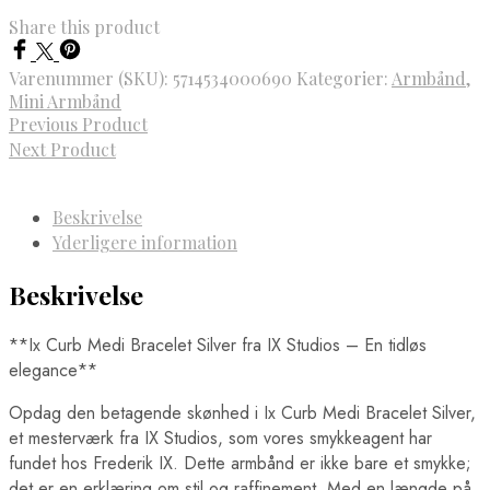
Share this product
Varenummer (SKU):
5714534000690
Kategorier:
Armbånd
,
Mini Armbånd
Previous Product
Next Product
Beskrivelse
Yderligere information
Beskrivelse
**Ix Curb Medi Bracelet Silver fra IX Studios – En tidløs
elegance**
Opdag den betagende skønhed i Ix Curb Medi Bracelet Silver,
et mesterværk fra IX Studios, som vores smykkeagent har
fundet hos Frederik IX. Dette armbånd er ikke bare et smykke;
det er en erklæring om stil og raffinement. Med en længde på