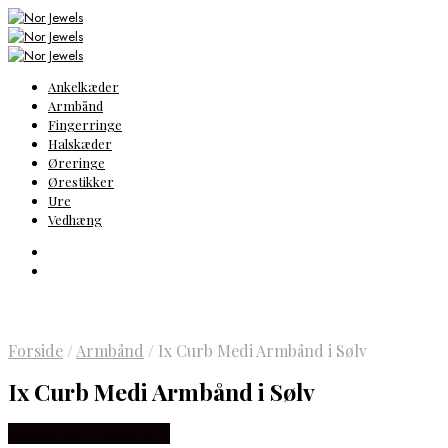
Ankelkæder
Armbånd
Fingerringe
Halskæder
Øreringe
Ørestikker
Ure
Vedhæng
Forside
/
Armbånd
/
Ix Curb Medi Armbånd i Sølv
Ix Curb Medi Armbånd i Sølv
Købes hos Frederik IX