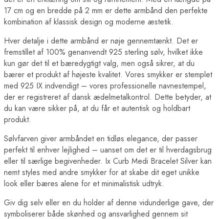
17 cm og en bredde på 2 mm er dette armbånd den perfekte
kombination af klassisk design og moderne æstetik.
Hver detalje i dette armbånd er nøje gennemtænkt. Det er
fremstillet af 100% genanvendt 925 sterling sølv, hvilket ikke
kun gør det til et bæredygtigt valg, men også sikrer, at du
bærer et produkt af højeste kvalitet. Vores smykker er stemplet
med 925 IX indvendigt – vores professionelle navnestempel,
der er registreret af dansk ædelmetalkontrol. Dette betyder, at
du kan være sikker på, at du får et autentisk og holdbart
produkt.
Sølvfarven giver armbåndet en tidløs elegance, der passer
perfekt til enhver lejlighed – uanset om det er til hverdagsbrug
eller til særlige begivenheder. Ix Curb Medi Bracelet Silver kan
nemt styles med andre smykker for at skabe dit eget unikke
look eller bæres alene for et minimalistisk udtryk.
Giv dig selv eller en du holder af denne vidunderlige gave, der
symboliserer både skønhed og ansvarlighed gennem sit