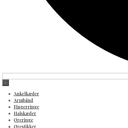
×
Ankelkæder
Armbånd
Fingerringe
Halskæder
Øreringe
Ørestikker