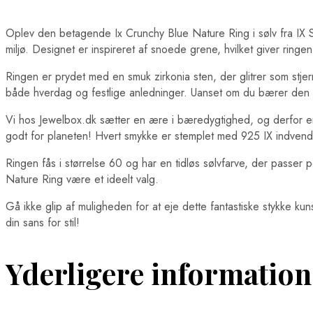
Oplev den betagende Ix Crunchy Blue Nature Ring i sølv fra IX Stu
miljø. Designet er inspireret af snoede grene, hvilket giver ringe
Ringen er prydet med en smuk zirkonia sten, der glitrer som stjer
både hverdag og festlige anledninger. Uanset om du bærer den a
Vi hos Jewelbox.dk sætter en ære i bæredygtighed, og derfor er
godt for planeten! Hvert smykke er stemplet med 925 IX indvendigt, 
Ringen fås i størrelse 60 og har en tidløs sølvfarve, der passer pe
Nature Ring være et ideelt valg.
Gå ikke glip af muligheden for at eje dette fantastiske stykke ku
din sans for stil!
Yderligere information