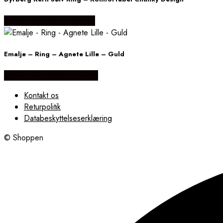
Købes hos Dyrberg/Kern
Emalje – Ring – Agnete Lille – Guld
Købes hos Lykke by Lykke
Kontakt os
Returpolitik
Databeskyttelseserklæring
© Shoppen