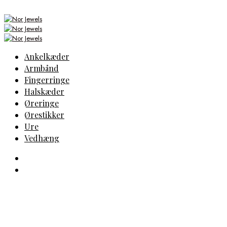
Ankelkæder
Armbånd
Fingerringe
Halskæder
Øreringe
Ørestikker
Ure
Vedhæng