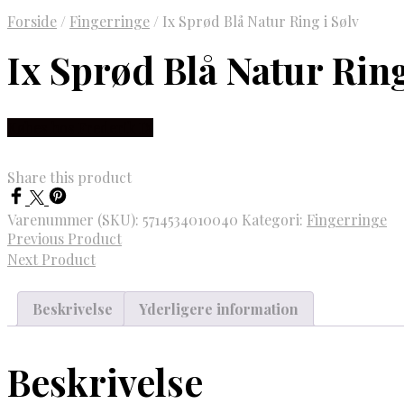
Forside
/
Fingerringe
/
Ix Sprød Blå Natur Ring i Sølv
Ix Sprød Blå Natur Ring
Købes hos Frederik IX
Share this product
Varenummer (SKU):
5714534010040
Kategori:
Fingerringe
Previous Product
Next Product
Beskrivelse
Yderligere information
Beskrivelse