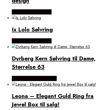
design
Købes hos Frederik IX
Ix Lolo Sølvring
Købes hos Frederik IX
Dyrberg Kern Sølvring til Dame,
Størrelse 63
Købes hos Dyrberg/Kern
Leona – Elegant Guld Ring fra
Jewel Box til salg!