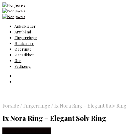
Ankelkæder
Armbånd
Fingerringe
Halskæder
Øreringe
Ørestikker
Ure
Vedhæng
Forside
/
Fingerringe
/
Ix Nora Ring – Elegant Sølv Ring
Ix Nora Ring – Elegant Sølv Ring
Købes hos Frederik IX