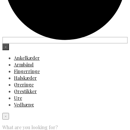
×
Ankelkæder
Armbånd
Fingerringe
Halskæder
Øreringe
Ørestikker
Ure
Vedhæng
×
What are you looking for?