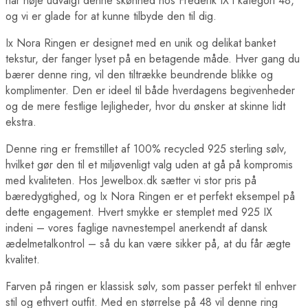
har nøje udvalgt denne skønhed hos Frederik IX i kategori 48,
og vi er glade for at kunne tilbyde den til dig.
Ix Nora Ringen er designet med en unik og delikat banket
tekstur, der fanger lyset på en betagende måde. Hver gang du
bærer denne ring, vil den tiltrække beundrende blikke og
komplimenter. Den er ideel til både hverdagens begivenheder
og de mere festlige lejligheder, hvor du ønsker at skinne lidt
ekstra.
Denne ring er fremstillet af 100% recycled 925 sterling sølv,
hvilket gør den til et miljøvenligt valg uden at gå på kompromis
med kvaliteten. Hos Jewelbox.dk sætter vi stor pris på
bæredygtighed, og Ix Nora Ringen er et perfekt eksempel på
dette engagement. Hvert smykke er stemplet med 925 IX
indeni – vores faglige navnestempel anerkendt af dansk
ædelmetalkontrol – så du kan være sikker på, at du får ægte
kvalitet.
Farven på ringen er klassisk sølv, som passer perfekt til enhver
stil og ethvert outfit. Med en størrelse på 48 vil denne ring