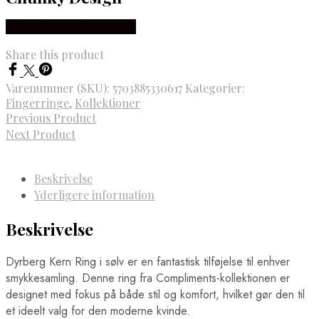
Købes hos Dyrberg/Kern
Share this product
Varenummer (SKU):
5703885330617
Kategorier:
Fingerringe
,
Kollektioner
Previous Product
Next Product
Beskrivelse
Yderligere information
Beskrivelse
Dyrberg Kern Ring i sølv er en fantastisk tilføjelse til enhver
smykkesamling. Denne ring fra Compliments-kollektionen er
designet med fokus på både stil og komfort, hvilket gør den til
et ideelt valg for den moderne kvinde.