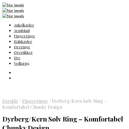
Ankelkæder
Armbånd
Fingerringe
Halskæder
Øreringe
Ørestikker
Ure
Vedhæng
Forside
/
Fingerringe
/
Dyrberg/Kern Sølv Ring –
Komfortabel Chunky Design
Dyrberg/Kern Sølv Ring – Komfortabel
Chunky Design