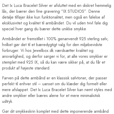
Det Ix Luca Bracelet Silver er afsluttet med en diskret hemmelig
lås, der bærer den fine gravering “IX STUDIOS”. Denne
detalje tilføjer ikke kun funktionalitet, men også en følelse af
eksklusivitet og kvalitet til armbåndet. Du vil uden tvivl føle dig
speciel hver gang du bærer dette unikke smykke.
Armbåndet er fremstillet i 100% genanvendt 925 sterling sølv,
hvilket gør det til et bæredygtigt valg for den miljøbevidste
forbruger. Vi hos Jewelbox.dk værdsætter kvalitet og
ansvarlighed, og derfor sørger vi for, at alle vores smykker er
stemplet med 925 IX, så du kan være sikker på, at du får et
produkt af højeste standard.
Farven på dette armbånd er en klassisk sølvtoner, der passer
perfekt til enhver stil – uanset om du klæder dig formelt eller
mere afslappet. Det Ix Luca Bracelet Silver kan nemt styles med
andre smykker eller bæres alene for et mere minimalistisk
udtryk.
Gør dit smykkeskrin komplet med dette imponerende armbånd