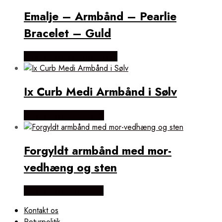
Emalje – Armbånd – Pearlie
Bracelet – Guld
Købes hos Lykke by Lykke
Ix Curb Medi Armbånd i Sølv
Købes hos Frederik IX
Forgyldt armbånd med mor-
vedhæng og sten
Købes hos Flora Fiona
Kontakt os
Returpolitik