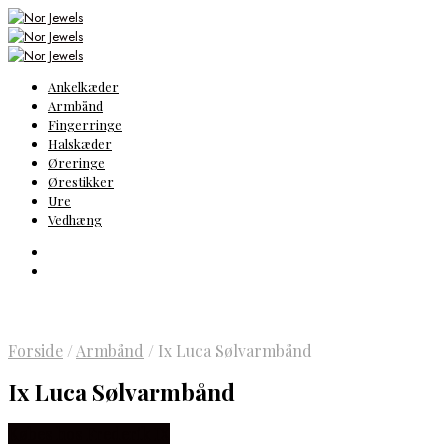
Ankelkæder
Armbånd
Fingerringe
Halskæder
Øreringe
Ørestikker
Ure
Vedhæng
Forside
/
Armbånd
/
Ix Luca Sølvarmbånd
Ix Luca Sølvarmbånd
Købes hos Frederik IX