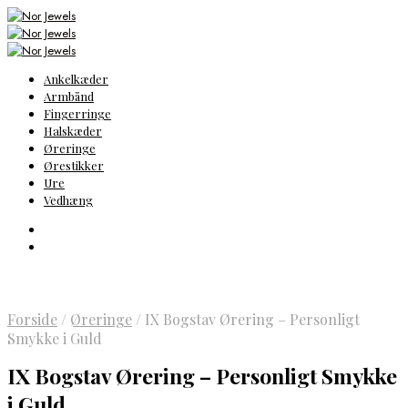
Ankelkæder
Armbånd
Fingerringe
Halskæder
Øreringe
Ørestikker
Ure
Vedhæng
Forside
/
Øreringe
/
IX Bogstav Ørering – Personligt
Smykke i Guld
IX Bogstav Ørering – Personligt Smykke
i Guld