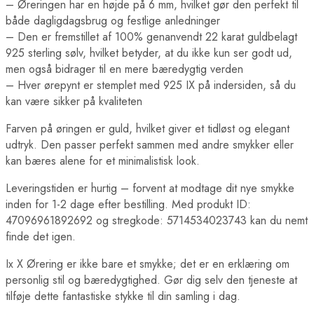
– Øreringen har en højde på 6 mm, hvilket gør den perfekt til
både dagligdagsbrug og festlige anledninger
– Den er fremstillet af 100% genanvendt 22 karat guldbelagt
925 sterling sølv, hvilket betyder, at du ikke kun ser godt ud,
men også bidrager til en mere bæredygtig verden
– Hver ørepynt er stemplet med 925 IX på indersiden, så du
kan være sikker på kvaliteten
Farven på øringen er guld, hvilket giver et tidløst og elegant
udtryk. Den passer perfekt sammen med andre smykker eller
kan bæres alene for et minimalistisk look.
Leveringstiden er hurtig – forvent at modtage dit nye smykke
inden for 1-2 dage efter bestilling. Med produkt ID:
47096961892692 og stregkode: 5714534023743 kan du nemt
finde det igen.
Ix X Ørering er ikke bare et smykke; det er en erklæring om
personlig stil og bæredygtighed. Gør dig selv den tjeneste at
tilføje dette fantastiske stykke til din samling i dag.