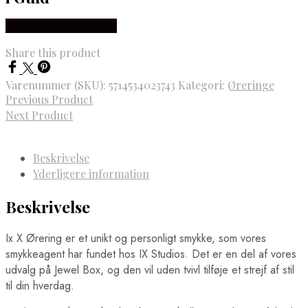
Købes hos Frederik IX
Share this product
Varenummer (SKU):
5714534023743
Kategori:
Øreringe
Previous Product
Next Product
Beskrivelse
Yderligere information
Beskrivelse
Ix X Ørering er et unikt og personligt smykke, som vores
smykkeagent har fundet hos IX Studios. Det er en del af vores
udvalg på Jewel Box, og den vil uden tvivl tilføje et strejf af stil
til din hverdag.