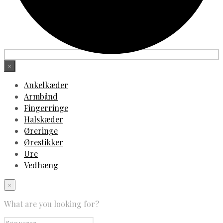
×
Ankelkæder
Armbånd
Fingerringe
Halskæder
Øreringe
Ørestikker
Ure
Vedhæng
×
What are you looking for?