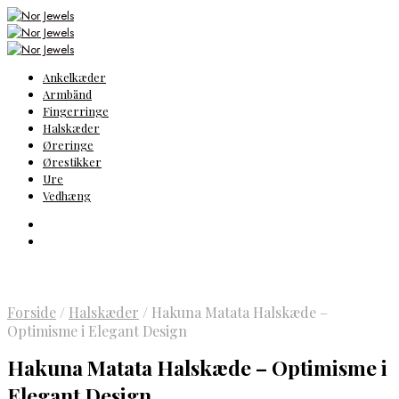
Ankelkæder
Armbånd
Fingerringe
Halskæder
Øreringe
Ørestikker
Ure
Vedhæng
Forside
/
Halskæder
/
Hakuna Matata Halskæde –
Optimisme i Elegant Design
Hakuna Matata Halskæde – Optimisme i
Elegant Design