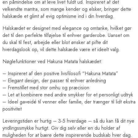
en påmindelse om at leve livet fuldt ud. Inspireret af det
velkendte mantra, som mange kender og elsker, bringer dette
halskæde et glimt af evig optimisme ind i din hverdag.
Halskædet er designet med elegance og omtanke, hvilket gør
det til den perfekte tilføjelse til enhver garderobe. Uanset om
du skal til fest, arbejde eller blot ønsker at pifte dit
hverdagslook op, vil dette halskæde være et ideelt valg.
Nøglefunktioner ved Hakuna Matata halskædet:
– Inspireret af den positive livsfilosofi “Hakuna Matata”
– Elegant design, der passer til enhver anledning
– Fremstillet med stor omhu og præcision
– Let at kombinere med andre smykker for et personligt udtryk
– Ideel gaveidé til venner eller familie, der trænger til lidt ekstra
positivitet
Leveringstiden er hurtig – 3-5 hverdage – så du kan få dit nye
yndlingssmykke hurtigt. Giv dig selv eller en du holder af
muligheden for at bære dette inspirerende budskab hver dag.