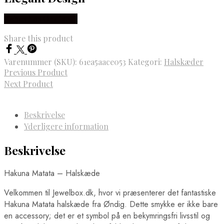
Købes hos Øndig.dk
Share this product
Varenummer (SKU):
61ea5aace053
Kategori:
Halskæder
Previous Product
Next Product
Beskrivelse
Yderligere information
Beskrivelse
Hakuna Matata – Halskæde
Velkommen til Jewelbox.dk, hvor vi præsenterer det fantastiske
Hakuna Matata halskæde fra Øndig. Dette smykke er ikke bare
en accessory; det er et symbol på en bekymringsfri livsstil og