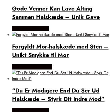
Gode Venner Kan Lave Alting
Sammen Halskæde – Unik Gave
Købes hos Øndig.dk
Forgyldt Mor-halskæde med Sten –
Unikt Smykke til Mor
Købes hos Flora Fiona
“Du Er Modigere End Du Ser Ud
Halskæde – Styrk Dit Indre Mod”
Købes hos Øndig.dk