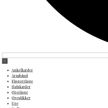
×
Ankelkæder
Armbånd
Fingerringe
Halskæder
Øreringe
Ørestikker
Ure