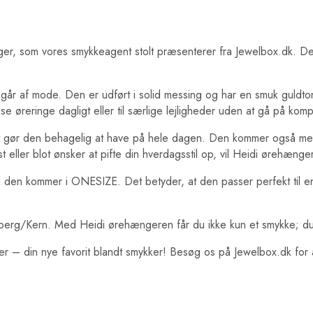
 som vores smykkeagent stolt præsenterer fra Jewelbox.dk. Denne
g går af mode. Den er udført i solid messing og har en smuk guldto
se øreringe dagligt eller til særlige lejligheder uden at gå på kom
et gør den behagelig at have på hele dagen. Den kommer også med
 fest eller blot ønsker at pifte din hverdagsstil op, vil Heidi ørehæn
 da den kommer i ONESIZE. Det betyder, at den passer perfekt til en
Dyrberg/Kern. Med Heidi ørehængeren får du ikke kun et smykke; d
– din nye favorit blandt smykker! Besøg os på Jewelbox.dk for at