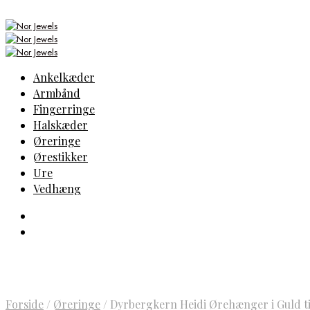
Ankelkæder
Armbånd
Fingerringe
Halskæder
Øreringe
Ørestikker
Ure
Vedhæng
Forside
/
Øreringe
/
Dyrbergkern Heidi Ørehænger i Guld t