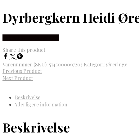
Dyrbergkern Heidi Øre
Købes hos Dyrberg/Kern
Share this product
Varenummer (SKU):
5745000097203
Kategori:
Øreringe
Previous Product
Next Product
Beskrivelse
Yderligere information
Beskrivelse