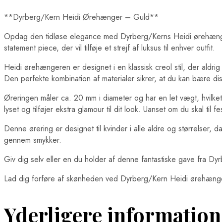
**Dyrberg/Kern Heidi Ørehænger – Guld**
Opdag den tidløse elegance med Dyrberg/Kerns Heidi ørehænger,
statement piece, der vil tilføje et strejf af luksus til enhver outfit.
Heidi ørehængeren er designet i en klassisk creol stil, der aldri
Den perfekte kombination af materialer sikrer, at du kan bære dis
Øreringen måler ca. 20 mm i diameter og har en let vægt, hvilk
lyset og tilføjer ekstra glamour til dit look. Uanset om du skal til
Denne ørering er designet til kvinder i alle aldre og størrelser,
gennem smykker.
Giv dig selv eller en du holder af denne fantastiske gave fra 
Lad dig forføre af skønheden ved Dyrberg/Kern Heidi ørehænger 
Yderligere information