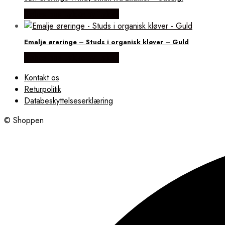
Købes hos Lykke by Lykke
Emalje øreringe – Studs i organisk kløver – Guld
Købes hos Lykke by Lykke
Kontakt os
Returpolitik
Databeskyttelseserklæring
© Shoppen