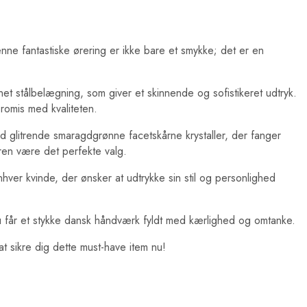
 fantastiske ørering er ikke bare et smykke; det er en
net stålbelægning, som giver et skinnende og sofistikeret udtryk.
promis med kvaliteten.
 glitrende smaragdgrønne facetskårne krystaller, der fanger
geren være det perfekte valg.
hver kvinde, der ønsker at udtrykke sin stil og personlighed
u får et stykke dansk håndværk fyldt med kærlighed og omtanke.
 sikre dig dette must-have item nu!