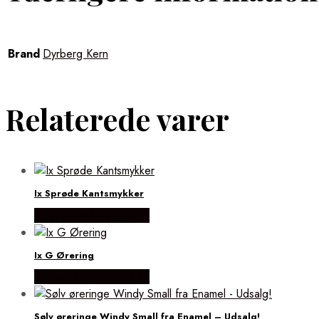
Brand
Dyrberg Kern
Relaterede varer
Ix Sprøde Kantsmykker
Købes hos Frederik IX
Ix G Ørering
Købes hos Frederik IX
Sølv øreringe Windy Small fra Enamel – Udsalg!