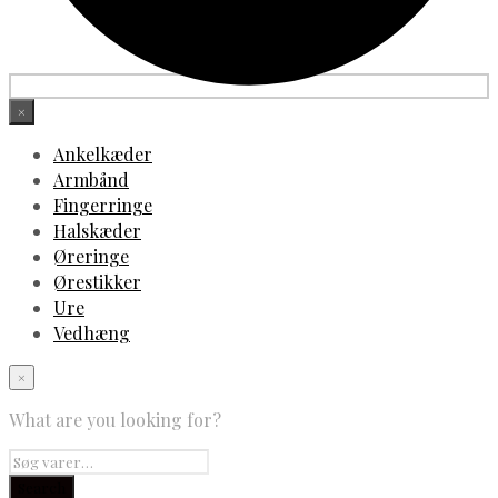
×
Ankelkæder
Armbånd
Fingerringe
Halskæder
Øreringe
Ørestikker
Ure
Vedhæng
×
What are you looking for?