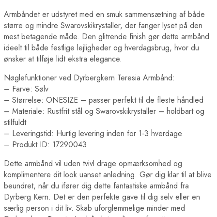
Armbåndet er udstyret med en smuk sammensætning af både
større og mindre Swarovskikrystaller, der fanger lyset på den
mest betagende måde. Den glitrende finish gør dette armbånd
ideelt til både festlige lejligheder og hverdagsbrug, hvor du
ønsker at tilføje lidt ekstra elegance.
Nøglefunktioner ved Dyrbergkern Teresia Armbånd:
– Farve: Sølv
– Størrelse: ONESIZE – passer perfekt til de fleste håndled
– Materiale: Rustfrit stål og Swarovskikrystaller – holdbart og
stilfuldt
– Leveringstid: Hurtig levering inden for 1-3 hverdage
– Produkt ID: 17290043
Dette armbånd vil uden tvivl drage opmærksomhed og
komplimentere dit look uanset anledning. Gør dig klar til at blive
beundret, når du ifører dig dette fantastiske armbånd fra
Dyrberg Kern. Det er den perfekte gave til dig selv eller en
særlig person i dit liv. Skab uforglemmelige minder med