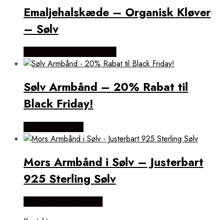
Emaljehalskæde – Organisk Kløver
– Sølv
Købes hos Lykke by Lykke
Sølv Armbånd – 20% Rabat til
Black Friday!
Købes hos Evena
Mors Armbånd i Sølv – Justerbart
925 Sterling Sølv
Købes hos Flora Fiona