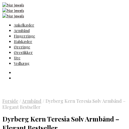
Ankelkæder
Armbånd
Fingerringe
Halskæder
Øreringe
Ørestikker
Ure
Vedhæng
Forside
/
Armbånd
/
Dyrberg Kern Teresia Sølv Armbånd –
Elegant Bestseller
Dyrberg Kern Teresia Sølv Armbånd –
Elegant Bestseller