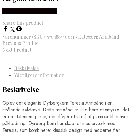
Købes hos Dyrberg/Kern
Share this product
Varenummer (SKU):
5703885500119
Kategori:
Armbånd
Previous Product
Next Product
Beskrivelse
Yderligere information
Beskrivelse
Oplev det elegante Dyrbergkern Teresia Armbånd i en
strålende sølvfarve. Dette armbånd er ikke bare et smykke; det
er en statement-piece, der tilføjer et strejf af glamour til enhver
påklædning. Dyrberg Kern har skabt et mesterværk med
Teresia, som kombinerer klassisk design med moderne flair.