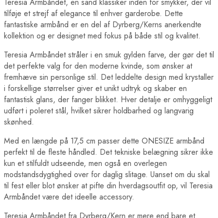
Teresia Armbåndet, en sand klassiker inden for smykker, der vil
tilføje et strejf af elegance til enhver garderobe. Dette
fantastiske armbånd er en del af Dyrberg/Kerns anerkendte
kollektion og er designet med fokus på både stil og kvalitet.
Teresia Armbåndet stråler i en smuk gylden farve, der gør det til
det perfekte valg for den moderne kvinde, som ønsker at
fremhæve sin personlige stil. Det leddelte design med krystaller
i forskellige størrelser giver et unikt udtryk og skaber en
fantastisk glans, der fanger blikket. Hver detalje er omhyggeligt
udført i poleret stål, hvilket sikrer holdbarhed og langvarig
skønhed.
Med en længde på 17,5 cm passer dette ONESIZE armbånd
perfekt til de fleste håndled. Det tekniske belægning sikrer ikke
kun et stilfuldt udseende, men også en overlegen
modstandsdygtighed over for daglig slitage. Uanset om du skal
til fest eller blot ønsker at pifte din hverdagsoutfit op, vil Teresia
Armbåndet være det ideelle accessory.
Teresia Armbåndet fra Dyrberg/Kern er mere end bare et