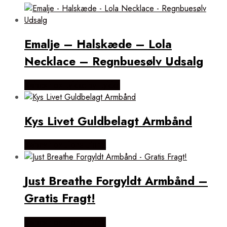
Emalje – Halskæde – Lola
Necklace – Regnbuesølv Udsalg
Købes hos Lykke by Lykke
Kys Livet Guldbelagt Armbånd
Købes hos Flora Fiona
Just Breathe Forgyldt Armbånd –
Gratis Fragt!
Købes hos Flora Fiona