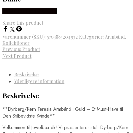
Købes hos Dyrberg/Kern
Share this product
Varenummer (SKU):
5703885204932
Kategorier:
Armbånd
,
Kollektioner
Previous Product
Next Product
Beskrivelse
Yderligere information
Beskrivelse
**Dyrberg/Kern Teresia Armbånd i Guld – Et Must-Have til
Den Stilbevidste Kvinde**
Velkommen til Jewelbox.dk! Vi præsenterer stolt Dyrberg/Kern