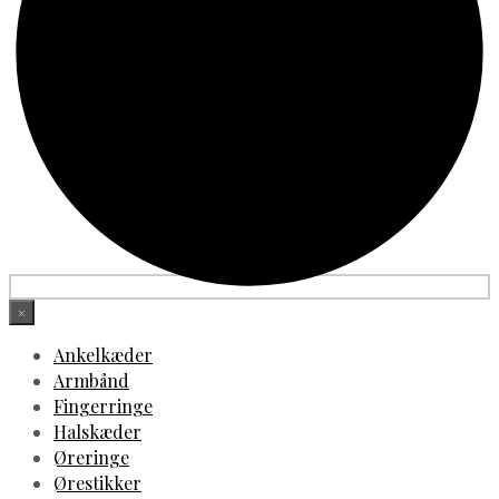
×
Ankelkæder
Armbånd
Fingerringe
Halskæder
Øreringe
Ørestikker