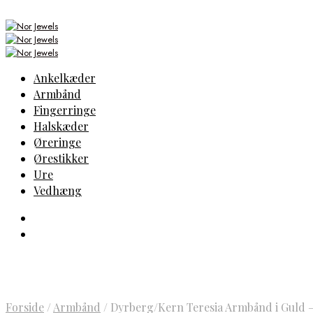
Ankelkæder
Armbånd
Fingerringe
Halskæder
Øreringe
Ørestikker
Ure
Vedhæng
Forside
/
Armbånd
/
Dyrberg/Kern Teresia Armbånd i Guld –