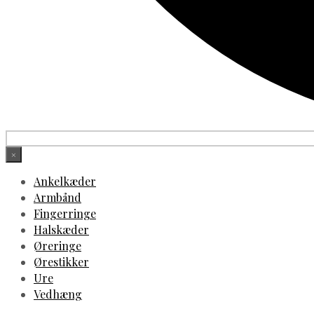
×
Ankelkæder
Armbånd
Fingerringe
Halskæder
Øreringe
Ørestikker
Ure
Vedhæng