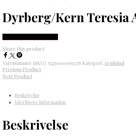
Dyrberg/Kern Teresia 
Købes hos Dyrberg/Kern
Share this product
Varenummer (SKU):
5745000099276
Kategori:
Armbånd
Previous Product
Next Product
Beskrivelse
Yderligere information
Beskrivelse