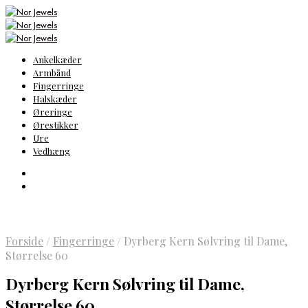
Ankelkæder
Armbånd
Fingerringe
Halskæder
Øreringe
Ørestikker
Ure
Vedhæng
Forside
/
Fingerringe
/
Dyrberg Kern Sølvring til Dame,
Størrelse 60
Dyrberg Kern Sølvring til Dame,
Størrelse 60