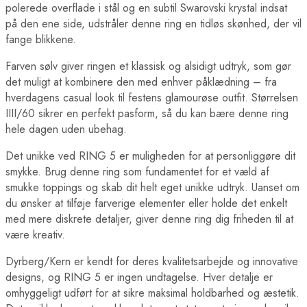
polerede overflade i stål og en subtil Swarovski krystal indsat
på den ene side, udstråler denne ring en tidløs skønhed, der vil
fange blikkene.
Farven sølv giver ringen et klassisk og alsidigt udtryk, som gør
det muligt at kombinere den med enhver påklædning – fra
hverdagens casual look til festens glamourøse outfit. Størrelsen
IIII/60 sikrer en perfekt pasform, så du kan bære denne ring
hele dagen uden ubehag.
Det unikke ved RING 5 er muligheden for at personliggøre dit
smykke. Brug denne ring som fundamentet for et væld af
smukke toppings og skab dit helt eget unikke udtryk. Uanset om
du ønsker at tilføje farverige elementer eller holde det enkelt
med mere diskrete detaljer, giver denne ring dig friheden til at
være kreativ.
Dyrberg/Kern er kendt for deres kvalitetsarbejde og innovative
designs, og RING 5 er ingen undtagelse. Hver detalje er
omhyggeligt udført for at sikre maksimal holdbarhed og æstetik.