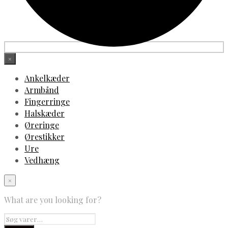
×
Ankelkæder
Armbånd
Fingerringe
Halskæder
Øreringe
Ørestikker
Ure
Vedhæng
×
What are you looking for?