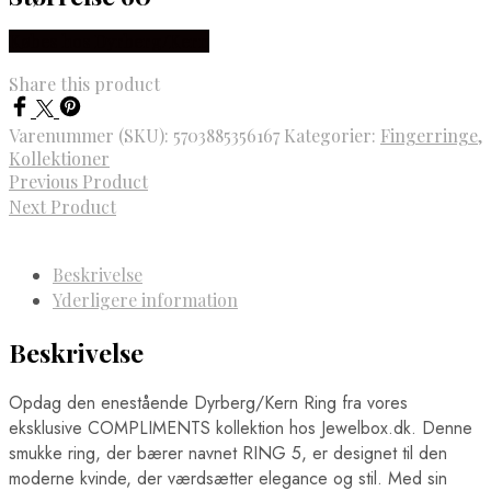
Købes hos Dyrberg/Kern
Share this product
Varenummer (SKU):
5703885356167
Kategorier:
Fingerringe
,
Kollektioner
Previous Product
Next Product
Beskrivelse
Yderligere information
Beskrivelse
Opdag den enestående Dyrberg/Kern Ring fra vores
eksklusive COMPLIMENTS kollektion hos Jewelbox.dk. Denne
smukke ring, der bærer navnet RING 5, er designet til den
moderne kvinde, der værdsætter elegance og stil. Med sin