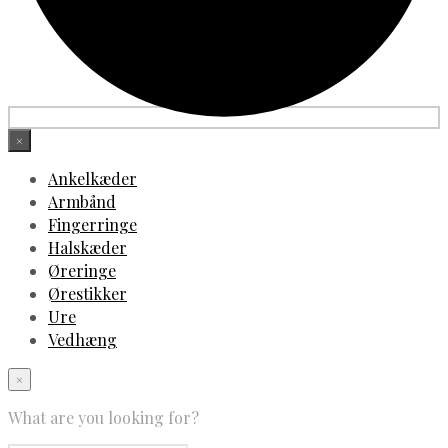
×
Ankelkæder
Armbånd
Fingerringe
Halskæder
Øreringe
Ørestikker
Ure
Vedhæng
×
What are you looking for?