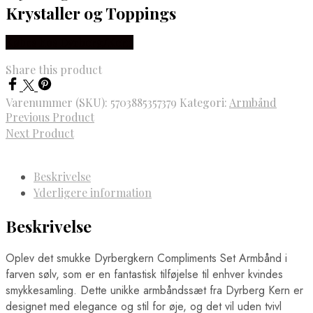
Krystaller og Toppings
Købes hos Dyrberg/Kern
Share this product
Varenummer (SKU):
5703885357379
Kategori:
Armbånd
Previous Product
Next Product
Beskrivelse
Yderligere information
Beskrivelse
Oplev det smukke Dyrbergkern Compliments Set Armbånd i
farven sølv, som er en fantastisk tilføjelse til enhver kvindes
smykkesamling. Dette unikke armbåndssæt fra Dyrberg Kern er
designet med elegance og stil for øje, og det vil uden tvivl