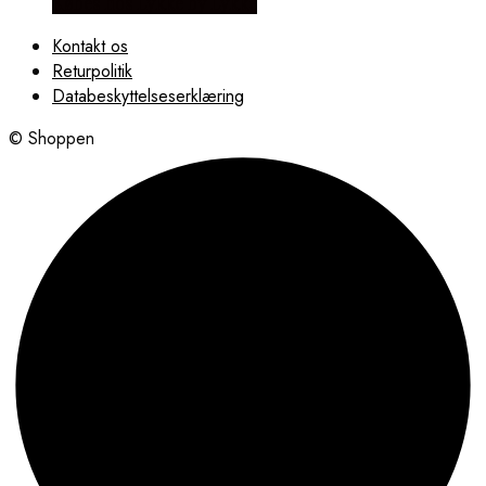
Købes hos Lykke by Lykke
Kontakt os
Returpolitik
Databeskyttelseserklæring
© Shoppen