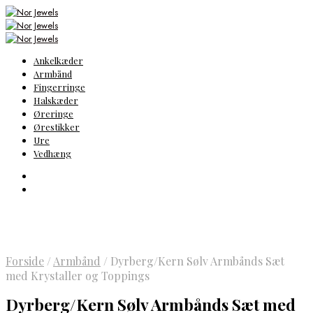
Ankelkæder
Armbånd
Fingerringe
Halskæder
Øreringe
Ørestikker
Ure
Vedhæng
Forside
/
Armbånd
/
Dyrberg/Kern Sølv Armbånds Sæt
med Krystaller og Toppings
Dyrberg/Kern Sølv Armbånds Sæt med