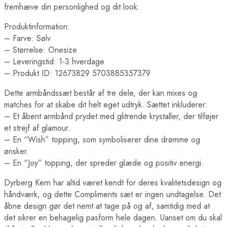
fremhæve din personlighed og dit look.
Produktinformation:
– Farve: Sølv
– Størrelse: Onesize
– Leveringstid: 1-3 hverdage
– Produkt ID: 12673829 5703885357379
Dette armbåndssæt består af tre dele, der kan mixes og
matches for at skabe dit helt eget udtryk. Sættet inkluderer:
– Et åbent armbånd prydet med glitrende krystaller, der tilføjer
et strejf af glamour.
– En “Wish” topping, som symboliserer dine drømme og
ønsker.
– En “Joy” topping, der spreder glæde og positiv energi.
Dyrberg Kern har altid været kendt for deres kvalitetsdesign og
håndværk, og dette Compliments sæt er ingen undtagelse. Det
åbne design gør det nemt at tage på og af, samtidig med at
det sikrer en behagelig pasform hele dagen. Uanset om du skal