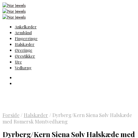
Ankelkæder
Armbånd
Fingerringe
Halskæder
Øreringe
Ørestikker
Ure
Vedhæng
Forside
/
Halskæder
/
Dyrberg/Kern Siena Sølv Halskæde
med Romersk Møntvedhæng
Dyrberg/Kern Siena Sølv Halskæde med