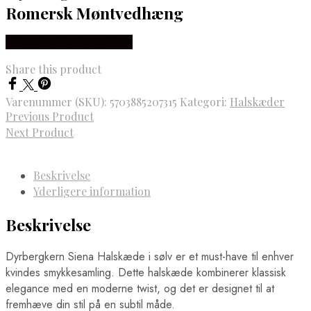
Romersk Møntvedhæng
Købes hos Dyrberg/Kern
Share this product
Varenummer (SKU):
5703885207315
Kategori:
Halskæder
Previous Product
Next Product
Beskrivelse
Yderligere information
Beskrivelse
Dyrbergkern Siena Halskæde i sølv er et must-have til enhver
kvindes smykkesamling. Dette halskæde kombinerer klassisk
elegance med en moderne twist, og det er designet til at
fremhæve din stil på en subtil måde.