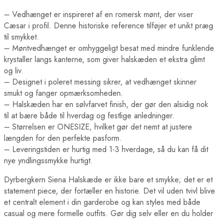
– Vedhænget er inspireret af en romersk mønt, der viser
Cæsar i profil. Denne historiske reference tilføjer et unikt præg
til smykket.
– Møntvedhænget er omhyggeligt besat med mindre funklende
krystaller langs kanterne, som giver halskæden et ekstra glimt
og liv.
– Designet i poleret messing sikrer, at vedhænget skinner
smukt og fanger opmærksomheden.
– Halskæden har en sølvfarvet finish, der gør den alsidig nok
til at bære både til hverdag og festlige anledninger.
– Størrelsen er ONESIZE, hvilket gør det nemt at justere
længden for den perfekte pasform.
– Leveringstiden er hurtig med 1-3 hverdage, så du kan få dit
nye yndlingssmykke hurtigt.
Dyrbergkern Siena Halskæde er ikke bare et smykke; det er et
statement piece, der fortæller en historie. Det vil uden tvivl blive
et centralt element i din garderobe og kan styles med både
casual og mere formelle outfits. Gør dig selv eller en du holder