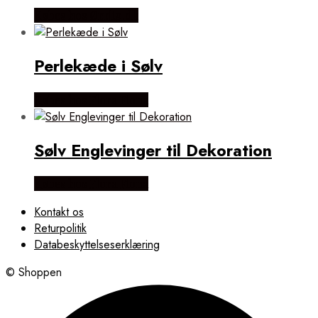
Købes hos Øndig.dk
Perlekæde i Sølv
Købes hos Flora Fiona
Sølv Englevinger til Dekoration
Købes hos Flora Fiona
Kontakt os
Returpolitik
Databeskyttelseserklæring
© Shoppen