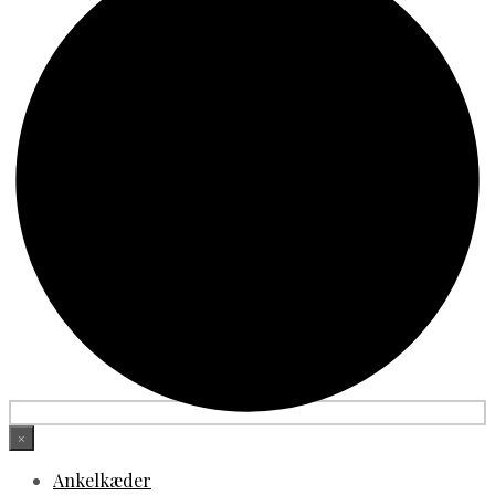
×
Ankelkæder