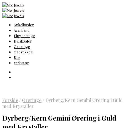
Ankelkæder
Armbånd
Fingerringe
Halskæder
Øreringe
Ørestikker
Ure
Vedhæng
Forside
/
Øreringe
/
Dyrberg/Kern Gemini Ørering i Guld
med Krystaller
Dyrberg/Kern Gemini Ørering i Guld
med Krystaller