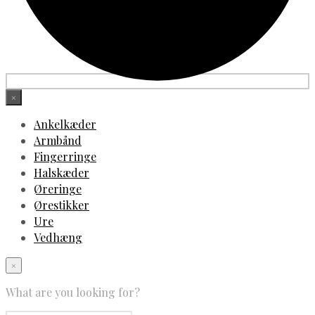
×
Ankelkæder
Armbånd
Fingerringe
Halskæder
Øreringe
Ørestikker
Ure
Vedhæng
×
What are you looking for?