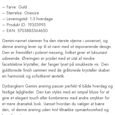
– Farve: Guld
– Størrelse: Onesize
– Leveringstid: 1-3 hverdage
– Produkt ID: 19353995
– EAN: 5703885364650
Gemini-navnet stammer fra den største stjerne i universet, og
denne ørering lever op til sit navn med sit imponerende design.
Den er fremstillet i poleret messing, hvilket giver et luksuriøst
udseende. Øreringen er prydet med et utal af mindre
facetslebne krystaller, der fanger lyset på smukkeste vis. Den
guldtonede finish sammen med de gråtonede krystaller skaber
en harmonisk og sofistikeret æstetik.
Dyrbergkern Gemini ørering passer perfekt til både hverdag og
festlige lejligheder. Den kan styles med en simpel bluse for at
give et elegant touch eller kombineres med andre smykker for
et mere dramatisk look. Uanset hvordan du vælger at bære
den, vil denne ørering uden tvivl tiltrække opmærksomhed og