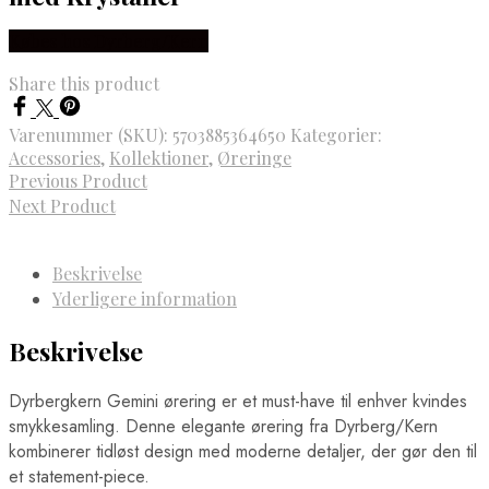
Købes hos Dyrberg/Kern
Share this product
Varenummer (SKU):
5703885364650
Kategorier:
Accessories
,
Kollektioner
,
Øreringe
Previous Product
Next Product
Beskrivelse
Yderligere information
Beskrivelse
Dyrbergkern Gemini ørering er et must-have til enhver kvindes
smykkesamling. Denne elegante ørering fra Dyrberg/Kern
kombinerer tidløst design med moderne detaljer, der gør den til
et statement-piece.