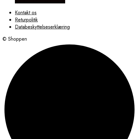
Købes hos Frederik IX
Kontakt os
Returpolitik
Databeskyttelseserklæring
© Shoppen