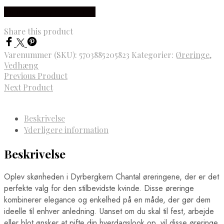
Købes hos Dyrberg/Kern
Share this product
Varenummer (SKU):
5703885205823
Kategorier:
Øreringe
,
Vedhæng
Previous Product
Next Product
Beskrivelse
Yderligere information
Beskrivelse
Oplev skønheden i Dyrbergkern Chantal øreringene, der er det
perfekte valg for den stilbevidste kvinde. Disse øreringe
kombinerer elegance og enkelhed på en måde, der gør dem
ideelle til enhver anledning. Uanset om du skal til fest, arbejde
eller blot ønsker at pifte din hverdagslook op, vil disse øreringe