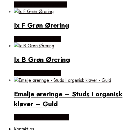
Købes hos Dyrberg/Kern
Ix F Grøn Ørering
Købes hos Frederik IX
Ix B Grøn Ørering
Købes hos Frederik IX
Emalje øreringe – Studs i organisk
kløver – Guld
Købes hos Lykke by Lykke
Kontakt os