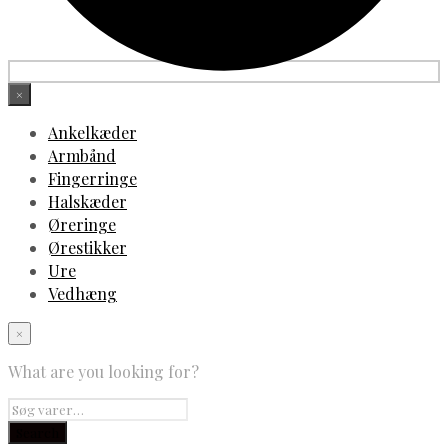
×
Ankelkæder
Armbånd
Fingerringe
Halskæder
Øreringe
Ørestikker
Ure
Vedhæng
×
What are you looking for?