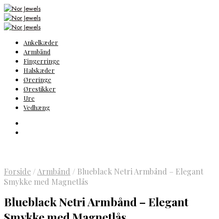
Ankelkæder
Armbånd
Fingerringe
Halskæder
Øreringe
Ørestikker
Ure
Vedhæng
Forside
/
Armbånd
/
Blueblack Netri Armbånd – Elegant
Smykke med Magnetlås
Blueblack Netri Armbånd – Elegant
Smykke med Magnetlås