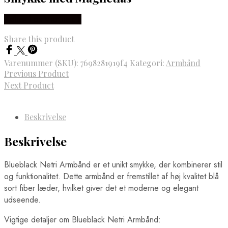
Købes hos Marjoe.dk
Share this product
Varenummer (SKU):
7698281919f4
Kategori:
Armbånd
Previous Product
Next Product
Beskrivelse
Beskrivelse
Blueblack Netri Armbånd er et unikt smykke, der kombinerer stil
og funktionalitet. Dette armbånd er fremstillet af høj kvalitet blå
sort fiber læder, hvilket giver det et moderne og elegant
udseende.
Vigtige detaljer om Blueblack Netri Armbånd: