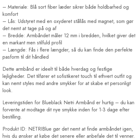
– Materiale: Blå sort fiber læder sikrer både holdbarhed og
komfort
– Lås: Udstyret med en oxyderet stållås med magnet, som gør
det nemt at tage på og af
– Bredde: Armbåndet måler 12 mm i bredden, hvilket giver det
en markant men stilfuld profil
– Længde: Fås i flere længder, så du kan finde den perfekte
pasform til dit håndled
Dette armbånd er ideelt til både hverdag og festlige
lejligheder. Det tilfører et sofistikeret touch til ethvert outfit og
kan nemt styles med andre smykker for at skabe et personligt
look.
Leveringstiden for Blueblack Netri Armbånd er hurtig – du kan
forvente at modtage dit nye smykke inden for 1-3 dage efter
bestilling.
Produkt ID: NETRIBlue gør det nemt at finde armbåndet igen,
hvis du ønsker at købe det senere eller anbefale det til venner.