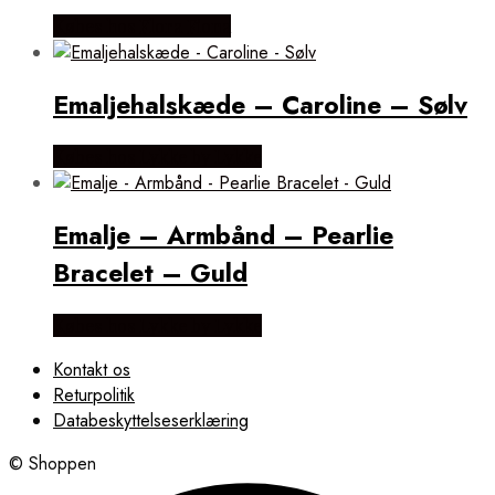
Købes hos Flora Fiona
Emaljehalskæde – Caroline – Sølv
Købes hos Lykke by Lykke
Emalje – Armbånd – Pearlie
Bracelet – Guld
Købes hos Lykke by Lykke
Kontakt os
Returpolitik
Databeskyttelseserklæring
© Shoppen