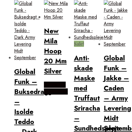
New
Mila
Sale!
Hoop
Anti-
Global
20 Mm
skade
Funk –
Silver
Global
Maske
Jakke –
Funk –
Købes hos
med
Caden
Buksedragt
Aqua Dulce
Truffaut
– Army
–
Sriracha
Levering
Isolde
–
Midt
Teddo
Sundhedspleje
Septemb
– Dark