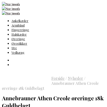
Ankelkæder
Armbånd
Fingerringe
Halskæder
Øreringe
Ørestikker
Ure
Vedhæng
Forside
/
Nyheder
/
Annebrauner Athen Creole
øreringe 18k Guldbelagt
Annebrauner Athen Creole øreringe 18k
Guldbelagt