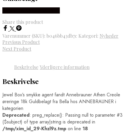
Købes hos ANNEBRAUNER
Share this product
Varenummer (SKU):
b046bb43db7c
Kategori:
Nyheder
Previous Product
Next Product
Beskrivelse
Yderligere information
Beskrivelse
Jewel Box’s smykke agent fandt Annebrauner Athen Creole
øreringe 18k Guldbelagt fra Bella hos ANNEBRAUNER i
kategorien
Deprecated
: preg_replace(): Passing null to parameter #3
($subject) of type array|string is deprecated in
/tmp/xim_id_29-Khzl9z.tmp
on line
18