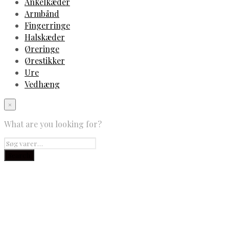
Ankelkæder
Armbånd
Fingerringe
Halskæder
Øreringe
Ørestikker
Ure
Vedhæng
×
What are you looking for?