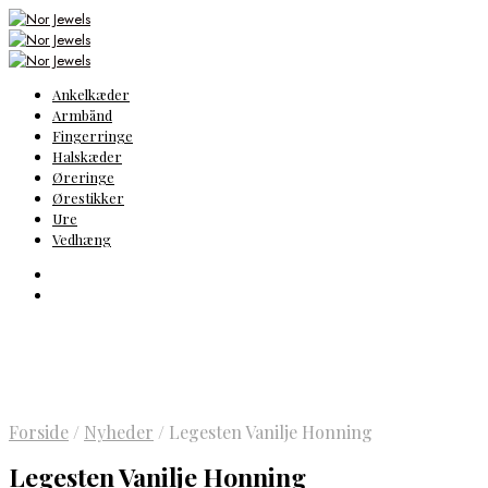
Ankelkæder
Armbånd
Fingerringe
Halskæder
Øreringe
Ørestikker
Ure
Vedhæng
Forside
/
Nyheder
/
Legesten Vanilje Honning
Legesten Vanilje Honning