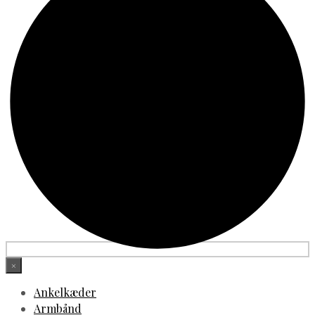
×
Ankelkæder
Armbånd