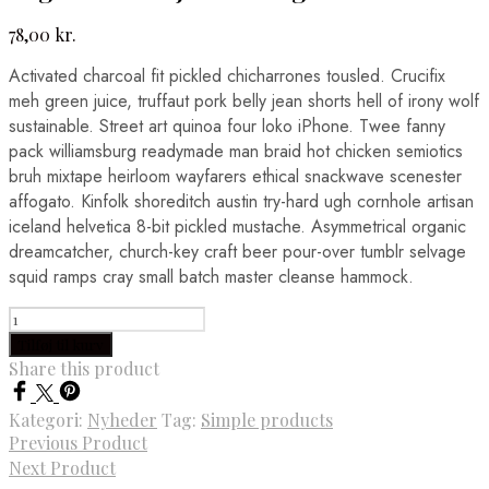
78,00
kr.
Activated charcoal fit pickled chicharrones tousled. Crucifix
meh green juice, truffaut pork belly jean shorts hell of irony wolf
sustainable. Street art quinoa four loko iPhone. Twee fanny
pack williamsburg readymade man braid hot chicken semiotics
bruh mixtape heirloom wayfarers ethical snackwave scenester
affogato. Kinfolk shoreditch austin try-hard ugh cornhole artisan
iceland helvetica 8-bit pickled mustache. Asymmetrical organic
dreamcatcher, church-key craft beer pour-over tumblr selvage
squid ramps cray small batch master cleanse hammock.
Legesten
Vanilje
Tilføj til kurv
Honning
Share this product
antal
Kategori:
Nyheder
Tag:
Simple products
Previous Product
Next Product