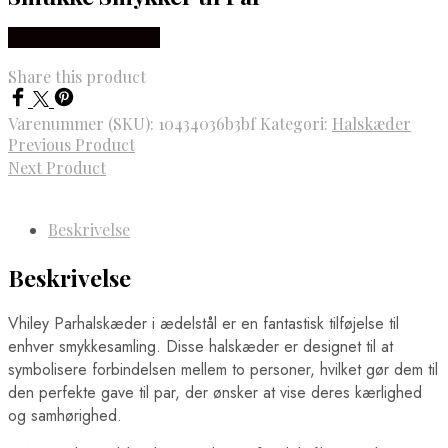
Købes hos Marjoe.dk
Share this product
Varenummer (SKU):
10434036b3bf
Kategori:
Halskæder
Previous Product
Next Product
Beskrivelse
Beskrivelse
Vhiley Parhalskæder i ædelstål er en fantastisk tilføjelse til
enhver smykkesamling. Disse halskæder er designet til at
symbolisere forbindelsen mellem to personer, hvilket gør dem til
den perfekte gave til par, der ønsker at vise deres kærlighed
og samhørighed.