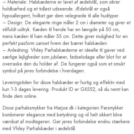
– Materiale: Halskæderne er lavet af ædelstål, som sikrer
holdbarhed og et tidløst udseende. Ædelstål er også
hypoallergent, hvilket gør dem velegnede til alle hudtyper.
– Design: De elegante ringe måler 2 cm i diameter og giver et
stilfuldt udtryk. Kæden til hende har en længde på 50 cm,
mens kæden til ham måler 55 cm. Dette giver mulighed for en
perfekt pasform uanset hvem der bærer halskæden.
– Anledning: Vhiley Parhalskæderne er ideelle til gaver ved
særlige lejligheder som jubilæer, fødselsdage eller blot for at
overraske den du holder af. De fungerer også som et smukt
symbol på jeres forbindelse i hverdagen.
Leveringstiden for disse halskæder er hurtig og effektiv med
kun 1-3 dages levering. Produkt ID er GX552, så du nemt kan
finde dem online.
Disse parhalssmykker fra Marjoe.dk i kategorien Parsmykker
kombinerer elegance med betydning og vil helt sikkert blive
værdsat af modtageren. Gør jeres forbindelse endnu stærkere
med Vhiley Parhalskæder i ædelstål.