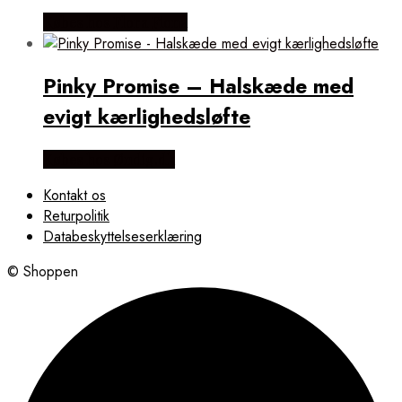
Købes hos Flora Fiona
Pinky Promise – Halskæde med
evigt kærlighedsløfte
Købes hos Øndig.dk
Kontakt os
Returpolitik
Databeskyttelseserklæring
© Shoppen