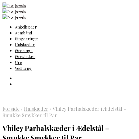
Ankelkæder
Armbånd
Fingerringe
Halskæder
Øreringe
Ørestikker
Ure
Vedhæng
Forside
/
Halskæder
/
Vhiley Parhalskæder i Ædelstål –
Smukke Smykker til Par
Vhiley Parhalskæder i Ædelstål –
Smukke Smykker til Par