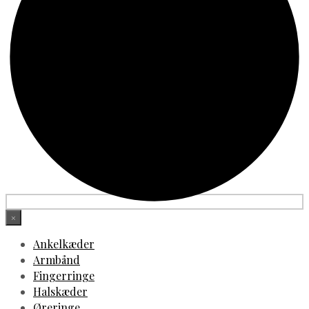
×
Ankelkæder
Armbånd
Fingerringe
Halskæder
Øreringe