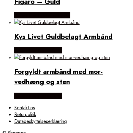
Figaro – Guld
Købes hos Lykke by Lykke
Kys Livet Guldbelagt Armbånd
Købes hos Flora Fiona
Forgyldt armbånd med mor-
vedhæng og sten
Købes hos Flora Fiona
Kontakt os
Returpolitik
Databeskyttelseserklæring
© Shoppen