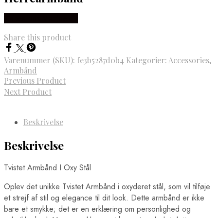
Købes hos Marjoe.dk
Share this product
Varenummer (SKU):
fe3b5287d0b4
Kategorier:
Accessories
,
Armbånd
Previous Product
Next Product
Beskrivelse
Beskrivelse
Tvistet Armbånd I Oxy Stål
Oplev det unikke Tvistet Armbånd i oxyderet stål, som vil tilføje
et strejf af stil og elegance til dit look. Dette armbånd er ikke
bare et smykke; det er en erklæring om personlighed og