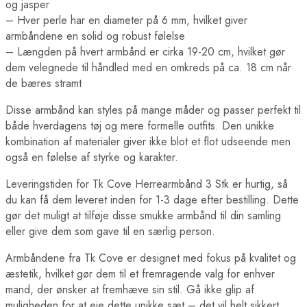
og jasper
– Hver perle har en diameter på 6 mm, hvilket giver
armbåndene en solid og robust følelse
– Længden på hvert armbånd er cirka 19-20 cm, hvilket gør
dem velegnede til håndled med en omkreds på ca. 18 cm når
de bæres stramt
Disse armbånd kan styles på mange måder og passer perfekt til
både hverdagens tøj og mere formelle outfits. Den unikke
kombination af materialer giver ikke blot et flot udseende men
også en følelse af styrke og karakter.
Leveringstiden for Tk Cove Herrearmbånd 3 Stk er hurtig, så
du kan få dem leveret inden for 1-3 dage efter bestilling. Dette
gør det muligt at tilføje disse smukke armbånd til din samling
eller give dem som gave til en særlig person.
Armbåndene fra Tk Cove er designet med fokus på kvalitet og
æstetik, hvilket gør dem til et fremragende valg for enhver
mand, der ønsker at fremhæve sin stil. Gå ikke glip af
muligheden for at eje dette unikke sæt – det vil helt sikkert