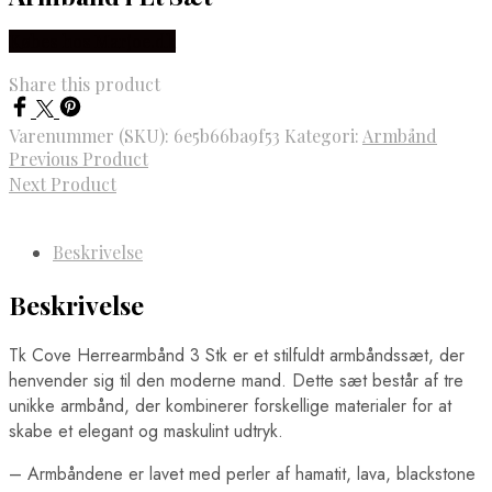
Købes hos Marjoe.dk
Share this product
Varenummer (SKU):
6e5b66ba9f53
Kategori:
Armbånd
Previous Product
Next Product
Beskrivelse
Beskrivelse
Tk Cove Herrearmbånd 3 Stk er et stilfuldt armbåndssæt, der
henvender sig til den moderne mand. Dette sæt består af tre
unikke armbånd, der kombinerer forskellige materialer for at
skabe et elegant og maskulint udtryk.
– Armbåndene er lavet med perler af hamatit, lava, blackstone