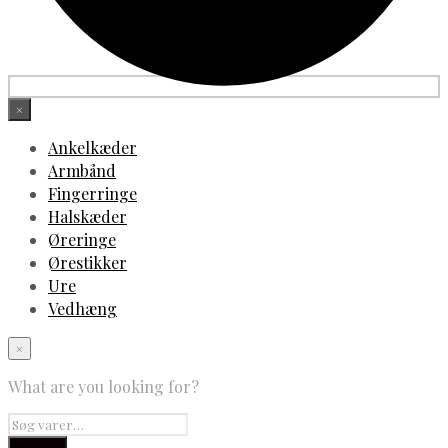
×
Ankelkæder
Armbånd
Fingerringe
Halskæder
Øreringe
Ørestikker
Ure
Vedhæng
×
What are you looking for?