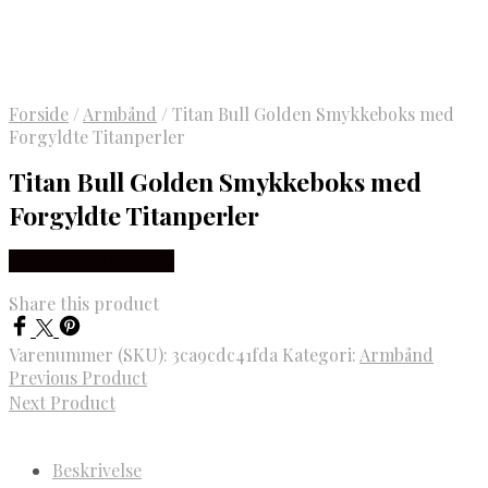
Forside
/
Armbånd
/
Titan Bull Golden Smykkeboks med
Forgyldte Titanperler
Titan Bull Golden Smykkeboks med
Forgyldte Titanperler
Købes hos Marjoe.dk
Share this product
Varenummer (SKU):
3ca9cdc41fda
Kategori:
Armbånd
Previous Product
Next Product
Beskrivelse