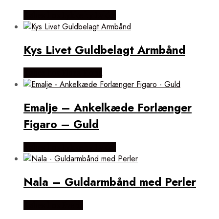
Købes hos Lykke by Lykke
Kys Livet Guldbelagt Armbånd
Købes hos Flora Fiona
Emalje – Ankelkæde Forlænger
Figaro – Guld
Købes hos Lykke by Lykke
Nala – Guldarmbånd med Perler
Købes hos Evena