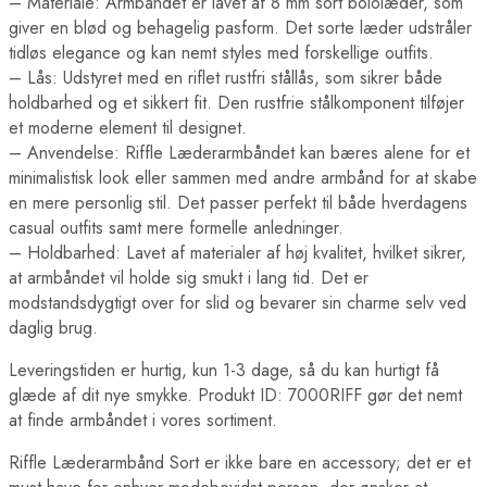
– Materiale: Armbåndet er lavet af 8 mm sort bololæder, som
giver en blød og behagelig pasform. Det sorte læder udstråler
tidløs elegance og kan nemt styles med forskellige outfits.
– Lås: Udstyret med en riflet rustfri stållås, som sikrer både
holdbarhed og et sikkert fit. Den rustfrie stålkomponent tilføjer
et moderne element til designet.
– Anvendelse: Riffle Læderarmbåndet kan bæres alene for et
minimalistisk look eller sammen med andre armbånd for at skabe
en mere personlig stil. Det passer perfekt til både hverdagens
casual outfits samt mere formelle anledninger.
– Holdbarhed: Lavet af materialer af høj kvalitet, hvilket sikrer,
at armbåndet vil holde sig smukt i lang tid. Det er
modstandsdygtigt over for slid og bevarer sin charme selv ved
daglig brug.
Leveringstiden er hurtig, kun 1-3 dage, så du kan hurtigt få
glæde af dit nye smykke. Produkt ID: 7000RIFF gør det nemt
at finde armbåndet i vores sortiment.
Riffle Læderarmbånd Sort er ikke bare en accessory; det er et