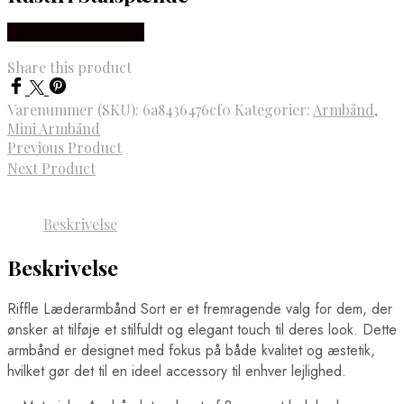
Købes hos Marjoe.dk
Share this product
Varenummer (SKU):
6a8436476cf0
Kategorier:
Armbånd
,
Mini Armbånd
Previous Product
Next Product
Beskrivelse
Beskrivelse
Riffle Læderarmbånd Sort er et fremragende valg for dem, der
ønsker at tilføje et stilfuldt og elegant touch til deres look. Dette
armbånd er designet med fokus på både kvalitet og æstetik,
hvilket gør det til en ideel accessory til enhver lejlighed.