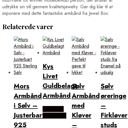
must-have for enhver modebevidst person, der ønsker at
udtrykke sin stil gennem kvalitetsjewelry. Gør dig klar til at
imponere med dette fantastiske armbånd fra Jewel Box.
Relaterede varer
Kys
Livet
Guldbelagt
Mors
Sølv
Sølv
Armbånd
Armbånd
Armbånd
øreringe
i Sølv –
med
–
Købes hos
Justerbart
Kløver
Firkløver
Flora Fiona
925
–
studs