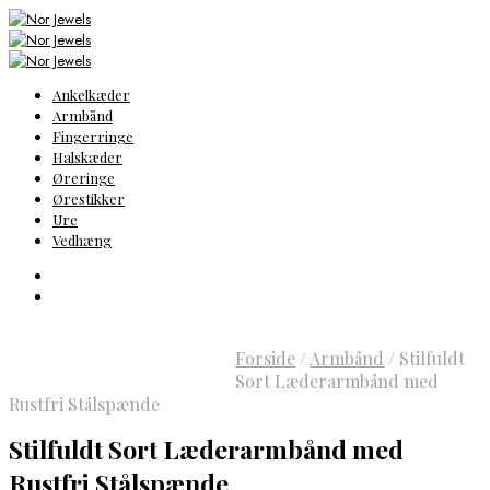
Ankelkæder
Armbånd
Fingerringe
Halskæder
Øreringe
Ørestikker
Ure
Vedhæng
Forside
/
Armbånd
/
Stilfuldt
Sort Læderarmbånd med
Rustfri Stålspænde
Stilfuldt Sort Læderarmbånd med
Rustfri Stålspænde