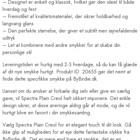
– Designet er enkelt og klassisk, hvilket gør den ideel til både
hverdag og fest
– Fremstillet af kvalitetsmaterialer, der sikrer holdbarhed og
langvarig glans
– Den perfekte størrelse, der giver et subtilt men iøjnefaldende
udtryk
– Let at kombinere med andre smykker for at skabe din
personlige stil
Leveringstiden er hurtig med 2-3 hverdage, så du kan få glæde
af dit nye smykke hurtigt. Produkt ID: 20655 gør det nemt at
finde dette specifikke smykke på ByBirdie.dk.
Uanset om du ønsker at forkæle dig selv eller give en særlig
gave, vil Spectra Plain Creol helt sikkert imponere. Det enkle
design sikrer, at disse øreringe aldrig går af mode, og de vil
hurtigt blive en favorit i din smykkesamling.
Vælg Spectra Plain Creol for et elegant touch til dit look. Gå
ikke glip af muligheden for at eje dette fantastiske stykke fra
ByBirdie.dk. Det er mere end bare et smykke; det er en