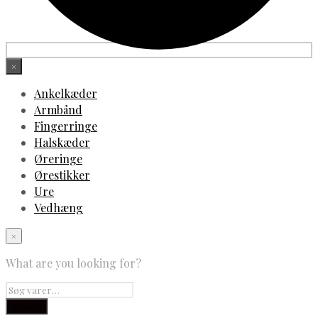
×
Ankelkæder
Armbånd
Fingerringe
Halskæder
Øreringe
Ørestikker
Ure
Vedhæng
×
What are you looking for?