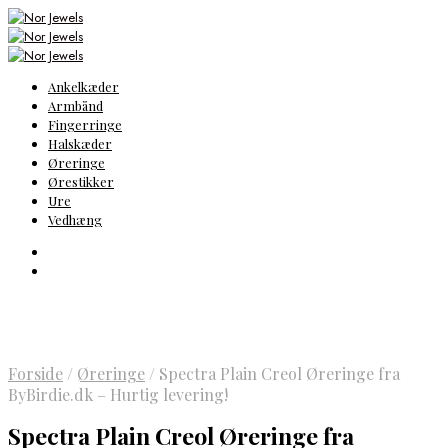
Ankelkæder
Armbånd
Fingerringe
Halskæder
Øreringe
Ørestikker
Ure
Vedhæng
Forside
/
Øreringe
/
Spectra Plain Creol Øreringe fra
ByBirdie.dk – Hurtig levering!
Spectra Plain Creol Øreringe fra