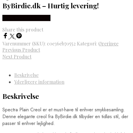
ByBirdie.dk – Hurtig levering!
Købes hos Bybirdie.dk
Share this product
Varenummer (SKU):
c0e36eb70552
Kategori:
Øreringe
Previous Product
Next Product
Beskrivelse
Yderligere information
Beskrivelse
Spectra Plain Creol er et must-have til enhver smykkesamling.
Denne elegante creol fra ByBirdie.dk tilbyder en tidløs stil, der
passer til enhver lejlighed.