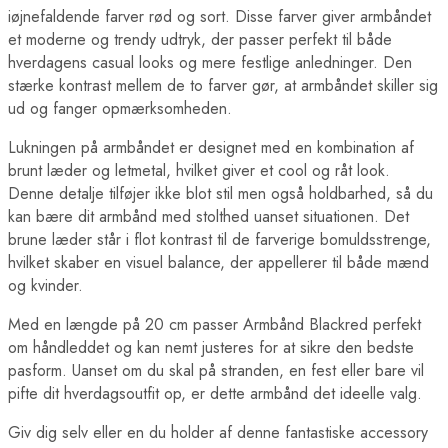
iøjnefaldende farver rød og sort. Disse farver giver armbåndet
et moderne og trendy udtryk, der passer perfekt til både
hverdagens casual looks og mere festlige anledninger. Den
stærke kontrast mellem de to farver gør, at armbåndet skiller sig
ud og fanger opmærksomheden.
Lukningen på armbåndet er designet med en kombination af
brunt læder og letmetal, hvilket giver et cool og råt look.
Denne detalje tilføjer ikke blot stil men også holdbarhed, så du
kan bære dit armbånd med stolthed uanset situationen. Det
brune læder står i flot kontrast til de farverige bomuldsstrenge,
hvilket skaber en visuel balance, der appellerer til både mænd
og kvinder.
Med en længde på 20 cm passer Armbånd Blackred perfekt
om håndleddet og kan nemt justeres for at sikre den bedste
pasform. Uanset om du skal på stranden, en fest eller bare vil
pifte dit hverdagsoutfit op, er dette armbånd det ideelle valg.
Giv dig selv eller en du holder af denne fantastiske accessory