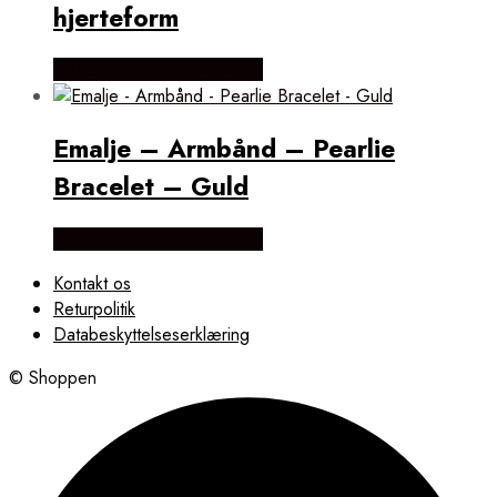
hjerteform
Købes hos Lykke by Lykke
Emalje – Armbånd – Pearlie
Bracelet – Guld
Købes hos Lykke by Lykke
Kontakt os
Returpolitik
Databeskyttelseserklæring
© Shoppen