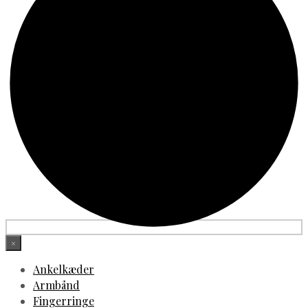
×
Ankelkæder
Armbånd
Fingerringe