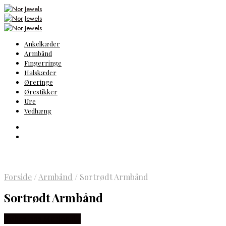
Ankelkæder
Armbånd
Fingerringe
Halskæder
Øreringe
Ørestikker
Ure
Vedhæng
Forside
/
Armbånd
/
Sortrødt Armbånd
Sortrødt Armbånd
Købes hos Marjoe.dk