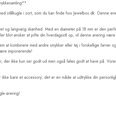
Smykkesamling**
 stålkugle i sort, som du kan finde hos Jewelbox.dk. Denne enes
alitet og langvarig skønhed. Med en diameter på 18 mm er den perfekt
ller blot ønsker at pifte din hverdagsstil op, vil denne ørering være
nem at kombinere med andre smykker eller tøj i forskellige farver o
l være imponerende!
, der ikke kun ser godt ud men også føles godt at have på. Vores u
r ikke bare et accessory; det er en måde at udtrykke din personli
gle-ørering!