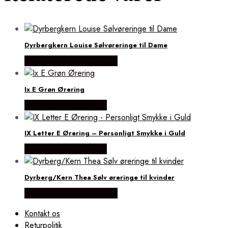
Dyrbergkern Louise Sølvøreringe til Dame
Købes hos Dyrberg/Kern
Ix E Grøn Ørering
Købes hos Frederik IX
IX Letter E Ørering – Personligt Smykke i Guld
Købes hos Frederik IX
Dyrberg/Kern Thea Sølv øreringe til kvinder
Købes hos Dyrberg/Kern
Kontakt os
Returpolitik