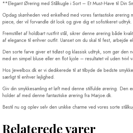
**Elegant Ørering med Stålkugle i Sort – Et Must-Have til Din 
Opdag skønheden ved enkelhed med vores fantastiske ørering med
piece, der vil forvandle dit look og give dig et sofistikeret udtryk.
Fremstillet af holdbart rustfrit stål, sikrer denne ørering både kv
af elegance til enhver outfit. Uanset om du skal til fest, arbejde e
Den sorte farve giver et tidløst og klassisk udtryk, som gør den 
med en simpel bluse eller en flot kjole – resultatet vil uden tviv
Hos Jewelbox.dk er vi dedikerede til at tilbyde de bedste smykker
særligt til enhver lejlighed.
Giv din smykkesamling et løft med denne stilfulde ørering. Den e
holder af med denne fantastiske ørering fra Marjoe.dk.
Bestil nu og oplev selv den unikke charme ved vores sorte stålku
Relaterede varer