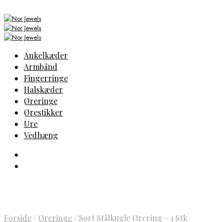
Ankelkæder
Armbånd
Fingerringe
Halskæder
Øreringe
Ørestikker
Ure
Vedhæng
Forside
/
Øreringe
/
Sort Stålkugle Ørering – 1 Stk