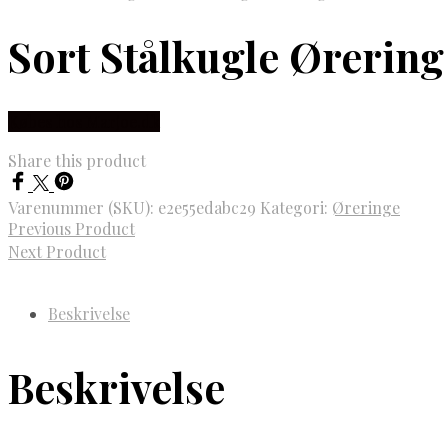
Sort Stålkugle Ørering 
Købes hos Marjoe.dk
Share this product
Varenummer (SKU):
e2e55edabc29
Kategori:
Øreringe
Previous Product
Next Product
Beskrivelse
Beskrivelse