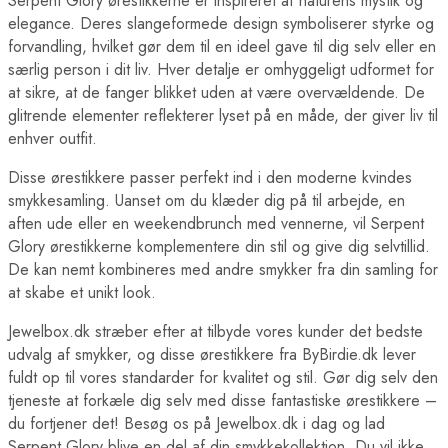
Serpent Glory ørestikkerne er inspireret af naturens mystik og
elegance. Deres slangeformede design symboliserer styrke og
forvandling, hvilket gør dem til en ideel gave til dig selv eller en
særlig person i dit liv. Hver detalje er omhyggeligt udformet for
at sikre, at de fanger blikket uden at være overvældende. De
glitrende elementer reflekterer lyset på en måde, der giver liv til
enhver outfit.
Disse ørestikkere passer perfekt ind i den moderne kvindes
smykkesamling. Uanset om du klæder dig på til arbejde, en
aften ude eller en weekendbrunch med vennerne, vil Serpent
Glory ørestikkerne komplementere din stil og give dig selvtillid.
De kan nemt kombineres med andre smykker fra din samling for
at skabe et unikt look.
Jewelbox.dk stræber efter at tilbyde vores kunder det bedste
udvalg af smykker, og disse ørestikkere fra ByBirdie.dk lever
fuldt op til vores standarder for kvalitet og stil. Gør dig selv den
tjeneste at forkæle dig selv med disse fantastiske ørestikkere –
du fortjener det! Besøg os på Jewelbox.dk i dag og lad
Serpent Glory blive en del af din smykkekollektion. Du vil ikke