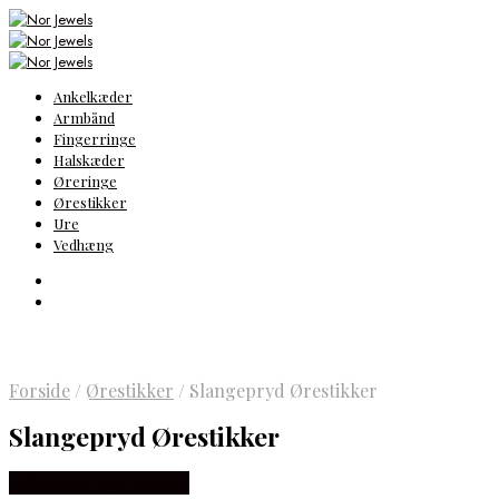
Ankelkæder
Armbånd
Fingerringe
Halskæder
Øreringe
Ørestikker
Ure
Vedhæng
Forside
/
Ørestikker
/
Slangepryd Ørestikker
Slangepryd Ørestikker
Købes hos Bybirdie.dk