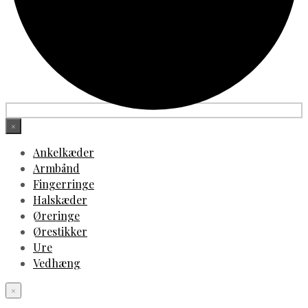
×
Ankelkæder
Armbånd
Fingerringe
Halskæder
Øreringe
Ørestikker
Ure
Vedhæng
×