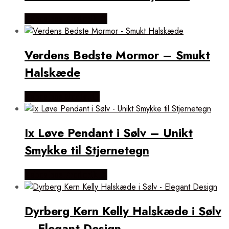
Købes hos Frederik IX
Verdens Bedste Mormor – Smukt
Halskæde
Købes hos Øndig.dk
Ix Løve Pendant i Sølv – Unikt
Smykke til Stjernetegn
Købes hos Frederik IX
Dyrberg Kern Kelly Halskæde i Sølv
– Elegant Design