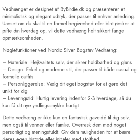
Vedhænget er designet af ByBirdie.dk og præsenterer et
minimalistisk og elegant udtryk, der passer til enhver anledning.
Uanset om du skal til en formel begivenhed eller blot ønsker at
pifte din hverdag op, vil dette vedhæng helt sikkert fange
opmærksomheden.
Nøglefunktioner ved Nordic Silver Bogstav Vedhæng:
– Materiale: Højkvalitets sølv, der sikrer holdbarhed og glans
– Design: Enkel og moderne stil, der passer til både casual og
formelle outfits
– Personliggørelse: Vælg dit eget bogstav for at gøre det
unikt for dig
– Leveringstid: Hurtig levering indenfor 2-3 hverdage, så du
kan få dit nye yndlingssmykke hurtigt
Dette vedhæng er ikke kun en fantastisk gaveidé til dig selv,
men også til venner eller familie. Overrask dem med noget
personligt og meningsfuldt. Giv dem muligheden for at bære
deres egen historie eller initialer med stolthed.