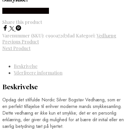
Købes hos Bybirdie.dk
Share this product
Varenummer (SKU):
c990a72d7dad
Kategori:
Vedhæng
Previous Product
Next Product
Beskrivelse
Yderligere information
Beskrivelse
Opdag det stilfulde Nordic Silver Bogstav Vedhæng, som er
en perfekt tilføjelse til enhver moderne mands smykkesamling.
Dette vedhæng er ikke kun et smykke; det er en personlig
erklæring, der giver dig mulighed for at bære dit initial eller en
særlig betydning tæt på hjertet.