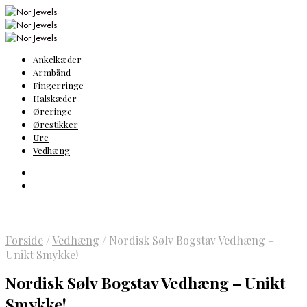
Ankelkæder
Armbånd
Fingerringe
Halskæder
Øreringe
Ørestikker
Ure
Vedhæng
Forside
/
Vedhæng
/
Nordisk Sølv Bogstav Vedhæng –
Unikt Smykke!
Nordisk Sølv Bogstav Vedhæng – Unikt
Smykke!