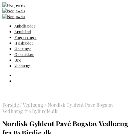
Ankelkæder
Armbånd
Fingerringe
Halskæder
Øreringe
Ørestikker
Ure
Vedhæng
Forside
/
Vedhæng
/
Nordisk Gyldent Pavé Bogstav
Vedhæng fra ByBirdie.dk
Nordisk Gyldent Pavé Bogstav Vedhæng
fra ByBirdie.dk