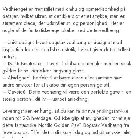
Vedhænget er fremstillet med omhu og opmærksomhed på
detaljer, hvilket sikrer, at det ikke blot er et smykke, men en
statement piece, der udstråler stil og personlighed. Her er
nogle af de fantastiske egenskaber ved dette vedhæng:
– Unikt design: Hvert bogstav vedhæng er designet med
inspiration fra den nordiske æstetik, hvilket giver det et tidløst
udtryk.
– Kvalitetsmaterialer: Lavet i holdbare materialer med en smuk
gylden finish, der sikrer langvarig glans.
– Alsidighed: Perfekt til at bære alene eller sammen med
andre smykker for at skabe din egen personlige stil.
– Gaveidé: Dette vedhæng vil være den perfekte gave til en
særlig person i dit liv – uanset anledning.
Leveringstiden er hurtig, så du kan få dit nye yndlingssmykke
inden for 2-3 hverdage. Gå ikke glip af muligheden for at eje
dette fantastiske Nordic Golden Pav? Bogstav Vedhæng fra
Jewelbox.dk. Tilføj det til din kurv i dag og lad dit smykke tale