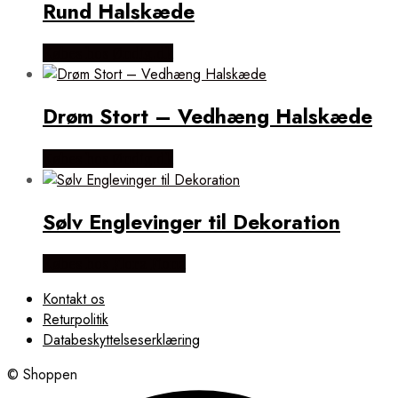
Rund Halskæde
Købes hos Øndig.dk
Drøm Stort – Vedhæng Halskæde
Købes hos Øndig.dk
Sølv Englevinger til Dekoration
Købes hos Flora Fiona
Kontakt os
Returpolitik
Databeskyttelseserklæring
© Shoppen