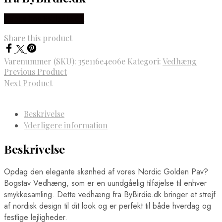
Købes hos Bybirdie.dk
Share this product
Varenummer (SKU):
35e116e4e06e
Kategori:
Vedhæng
Previous Product
Next Product
Beskrivelse
Yderligere information
Beskrivelse
Opdag den elegante skønhed af vores Nordic Golden Pav?
Bogstav Vedhæng, som er en uundgåelig tilføjelse til enhver
smykkesamling. Dette vedhæng fra ByBirdie.dk bringer et strejf
af nordisk design til dit look og er perfekt til både hverdag og
festlige lejligheder.