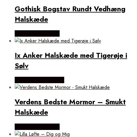
Gothisk Bogstav Rundt Vedhæng
Halskæde
Købes hos Øndig.dk
Ix Anker Halskæde med Tigerøje i
Sølv
Købes hos Frederik IX
Verdens Bedste Mormor – Smukt
Halskæde
Købes hos Øndig.dk