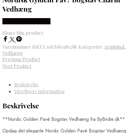
Vedhæng
Købes hos Bybirdie.dk
Share this product
Varenummer (SKU):
6dcb80af628b
Kategorier:
Armbånd
,
Vedhæng
Previous Product
Next Product
Beskrivelse
Yderligere information
Beskrivelse
**Nordic Golden Pavé Bogstav Vedhæng fra ByBirdie.dk**
Opdag det elegante Nordic Golden Pavé Bogstav Vedhæng