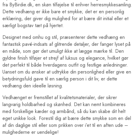
fra ByBirdie.dk, en skøn tilføjelse til enhver herresmykkesamling.
Dette vedhæng er ikke bare et smykke; det er en personlig
erklæring, der giver dig mulighed for at bære dit initial eller et
særligt bogstav tæt på hjertet.
Designet med omhu og stil, præsenterer dette vedhæng en
fantastisk pavé-indsats af glitrende detaljer, der fanger lyset på
en måde, som gør det umuligt ikke at lægge mærke til. Den
gyldne finish tilføjer et strejf af luksus og elegance, hvilket gør
det perfekt til både hverdagens outfit og festlige anledninger.
Uanset om du ønsker at udtrykke din personlighed eller give en
betydningsfuld gave til en særlig person i dit liv, er dette
vedhæng den ideelle løsning.
Vedhænget er fremstillet af kvalitetsmaterialer, der sikrer
langvarig holdbarhed og skønhed. Det kan nemt kombineres
med forskellige kæder og armbånd, så du kan skabe dit helt
eget unikke look. Forestil dig at bære dette smykke som en del
af din daglige stil eller som prikken over i’et til en aften ude –
mulighederne er uendelige!