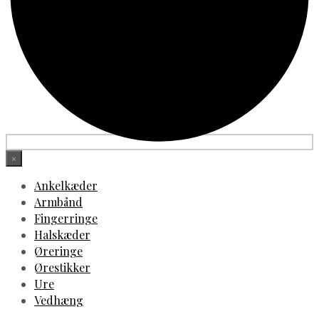
×
Ankelkæder
Armbånd
Fingerringe
Halskæder
Øreringe
Ørestikker
Ure
Vedhæng