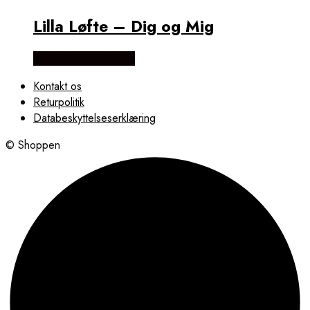
Lilla Løfte – Dig og Mig
Købes hos Øndig.dk
Kontakt os
Returpolitik
Databeskyttelseserklæring
© Shoppen