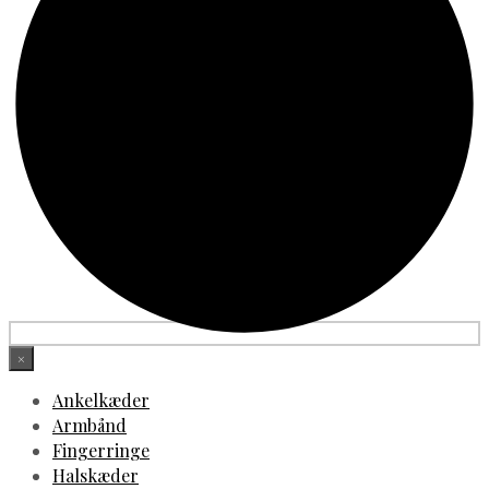
×
Ankelkæder
Armbånd
Fingerringe
Halskæder