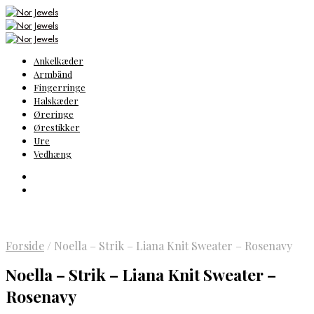
Ankelkæder
Armbånd
Fingerringe
Halskæder
Øreringe
Ørestikker
Ure
Vedhæng
Forside
/
Noella – Strik – Liana Knit Sweater – Rosenavy
Noella – Strik – Liana Knit Sweater –
Rosenavy