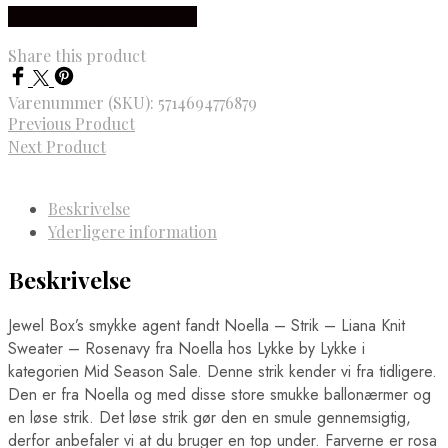
Købes hos Lykke by Lykke
Share this product
Varenummer (SKU):
5714694776879
Previous Product
Next Product
Beskrivelse
Yderligere information
Beskrivelse
Jewel Box’s smykke agent fandt Noella – Strik – Liana Knit
Sweater – Rosenavy fra Noella hos Lykke by Lykke i
kategorien Mid Season Sale. Denne strik kender vi fra tidligere.
Den er fra Noella og med disse store smukke ballonærmer og
en løse strik. Det løse strik gør den en smule gennemsigtig,
derfor anbefaler vi at du bruger en top under. Farverne er rosa