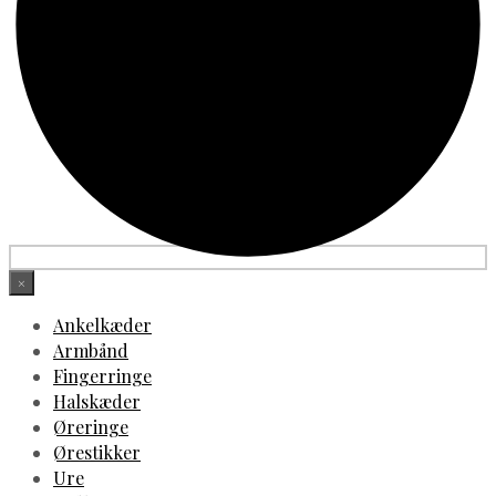
×
Ankelkæder
Armbånd
Fingerringe
Halskæder
Øreringe
Ørestikker
Ure