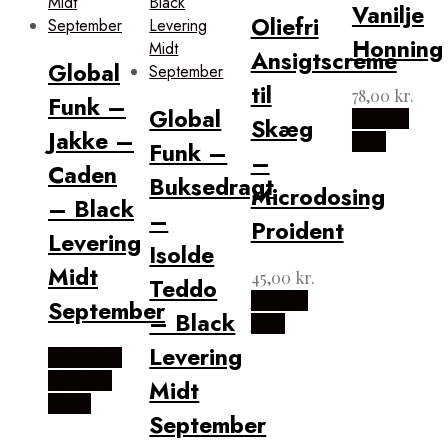
Vanilje
Oliefri
Honning
Ansigtscreme
Global
til
78,00
kr.
Funk –
Global
Tilføj til
Skæg
Jakke –
kurv
Funk –
–
Caden
Buksedragt
Microdosing
– Black
–
Proident
Levering
Isolde
Midt
45,00
kr.
Teddo
Tilføj til
September
– Black
kurv
Levering
Købes hos
Lykke by
Midt
Lykke
September