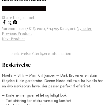
Købes hos Lykke by Lykke
Share this product
Varenummer (SKU):
eac078714295
Kategori:
Nyheder
Previous Product
Next Product
Beskrivelse
Yderligere information
Beskrivelse
Noella – Strik – Mimi Knit Jumper – Dark Brown er en skøn
tilføjelse til din garderobe. Denne bløde striktrøje fra Noella har
en dyb mørkebrun farve, der passer perfekt til efteråret.
– Korte ærmer giver et let og luftigt look
– Tæt strikning for ekstra varme og komfort