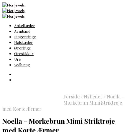
Ankelkæder
Armbånd
Fingerringe
Halskæder
Øreringe
Ørestikker
Ure
Vedhæng
Forside
/
Nyheder
/
Noella –
Mørkebrun Mimi Striktrøje
med Korte Ærmer
Noella – Mørkebrun Mimi Striktrøje
med Korte Ærmer