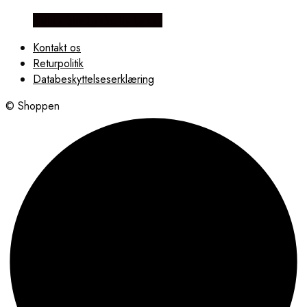
Købes hos Lykke by Lykke
Kontakt os
Returpolitik
Databeskyttelseserklæring
© Shoppen