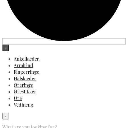
×
Ankelkæder
Armbånd
Fingerringe
Halskæder
Øreringe
Ørestikker
Ure
Vedhæng
×
What are you looking for?