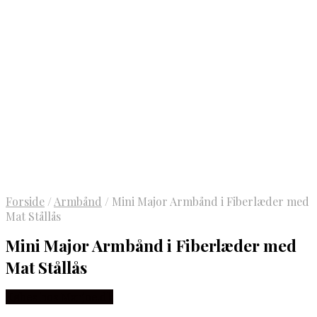
Forside
/
Armbånd
/
Mini Major Armbånd i Fiberlæder med
Mat Stållås
Mini Major Armbånd i Fiberlæder med
Mat Stållås
Købes hos Marjoe.dk