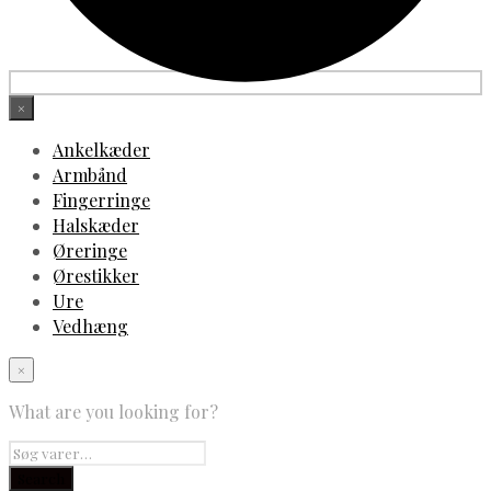
×
Ankelkæder
Armbånd
Fingerringe
Halskæder
Øreringe
Ørestikker
Ure
Vedhæng
×
What are you looking for?