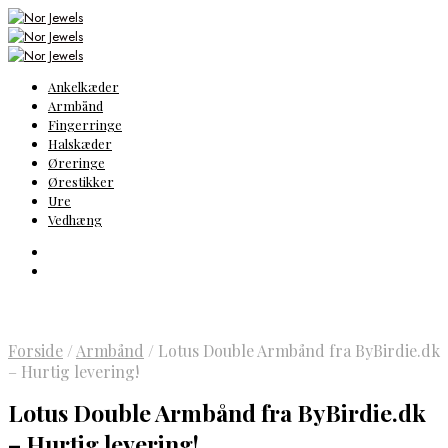
Ankelkæder
Armbånd
Fingerringe
Halskæder
Øreringe
Ørestikker
Ure
Vedhæng
Forside
/
Armbånd
/
Lotus Double Armbånd fra ByBirdie.dk
– Hurtig levering!
Lotus Double Armbånd fra ByBirdie.dk
– Hurtig levering!