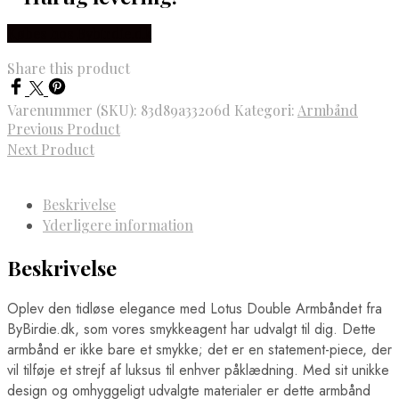
Købes hos Bybirdie.dk
Share this product
Varenummer (SKU):
83d89a33206d
Kategori:
Armbånd
Previous Product
Next Product
Beskrivelse
Yderligere information
Beskrivelse
Oplev den tidløse elegance med Lotus Double Armbåndet fra
ByBirdie.dk, som vores smykkeagent har udvalgt til dig. Dette
armbånd er ikke bare et smykke; det er en statement-piece, der
vil tilføje et strejf af luksus til enhver påklædning. Med sit unikke
design og omhyggeligt udvalgte materialer er dette armbånd