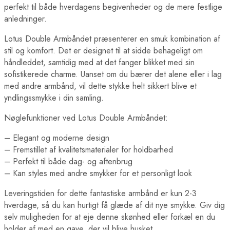
perfekt til både hverdagens begivenheder og de mere festlige
anledninger.
Lotus Double Armbåndet præsenterer en smuk kombination af
stil og komfort. Det er designet til at sidde behageligt om
håndleddet, samtidig med at det fanger blikket med sin
sofistikerede charme. Uanset om du bærer det alene eller i lag
med andre armbånd, vil dette stykke helt sikkert blive et
yndlingssmykke i din samling.
Nøglefunktioner ved Lotus Double Armbåndet:
– Elegant og moderne design
– Fremstillet af kvalitetsmaterialer for holdbarhed
– Perfekt til både dag- og aftenbrug
– Kan styles med andre smykker for et personligt look
Leveringstiden for dette fantastiske armbånd er kun 2-3
hverdage, så du kan hurtigt få glæde af dit nye smykke. Giv dig
selv muligheden for at eje denne skønhed eller forkæl en du
holder af med en gave, der vil blive husket.