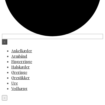
×
Ankelkæder
Armbånd
Fingerringe
Halskæder
Øreringe
Ørestikker
Ure
Vedhæng
×