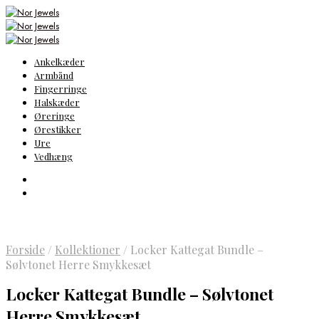
Ankelkæder
Armbånd
Fingerringe
Halskæder
Øreringe
Ørestikker
Ure
Vedhæng
Forside
/
Kollektioner
/
Locker Kattegat Bundle –
Sølvtonet Herre Smykkesæt
Locker Kattegat Bundle – Sølvtonet
Herre Smykkesæt