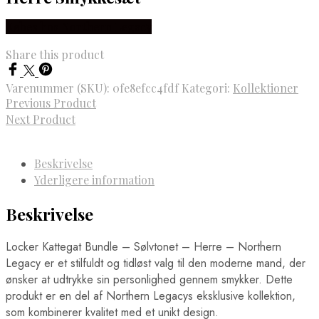
Købes hos Northern Legacy
Share this product
Varenummer (SKU):
0fe8efcc4fdf
Kategori:
Kollektioner
Previous Product
Next Product
Beskrivelse
Yderligere information
Beskrivelse
Locker Kattegat Bundle – Sølvtonet – Herre – Northern
Legacy er et stilfuldt og tidløst valg til den moderne mand, der
ønsker at udtrykke sin personlighed gennem smykker. Dette
produkt er en del af Northern Legacys eksklusive kollektion,
som kombinerer kvalitet med et unikt design.