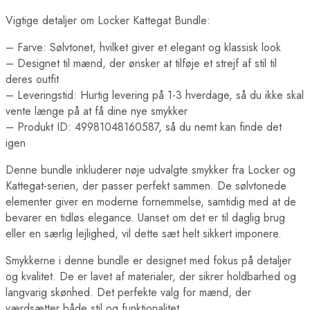
Vigtige detaljer om Locker Kattegat Bundle:
– Farve: Sølvtonet, hvilket giver et elegant og klassisk look
– Designet til mænd, der ønsker at tilføje et strejf af stil til
deres outfit
– Leveringstid: Hurtig levering på 1-3 hverdage, så du ikke skal
vente længe på at få dine nye smykker
– Produkt ID: 49981048160587, så du nemt kan finde det
igen
Denne bundle inkluderer nøje udvalgte smykker fra Locker og
Kattegat-serien, der passer perfekt sammen. De sølvtonede
elementer giver en moderne fornemmelse, samtidig med at de
bevarer en tidløs elegance. Uanset om det er til daglig brug
eller en særlig lejlighed, vil dette sæt helt sikkert imponere.
Smykkerne i denne bundle er designet med fokus på detaljer
og kvalitet. De er lavet af materialer, der sikrer holdbarhed og
langvarig skønhed. Det perfekte valg for mænd, der
værdsætter både stil og funktionalitet.