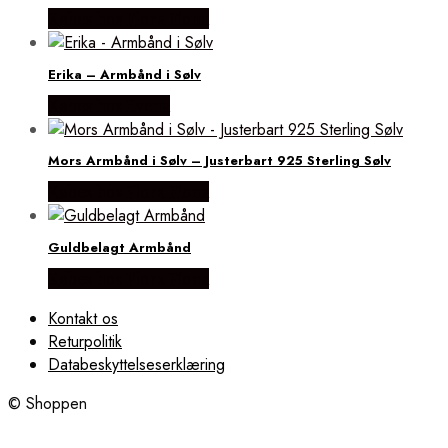
Købes hos Flora Fiona
Erika – Armbånd i Sølv
Købes hos Evena
Mors Armbånd i Sølv – Justerbart 925 Sterling Sølv
Købes hos Flora Fiona
Guldbelagt Armbånd
Købes hos Flora Fiona
Kontakt os
Returpolitik
Databeskyttelseserklæring
© Shoppen