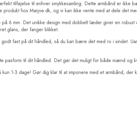
fekt tilføjelse til enhver smykkesamling. Dette armbånd er ikke ba
e produkt hos Marjoe.dk, og vi kan ikke vente med at dele det me
e på 6 mm. Det unikke design med dobbelt læder giver en robust 
keret glans, der fanger blikket.
r godt fast på dit håndled, så du kan bære det med ro i sindet. Uans
te pasform til dit håndled. Det gør det muligt for både mænd og k
kun 1-3 dage! Gør dig klar til at imponere med et armbånd, der kom