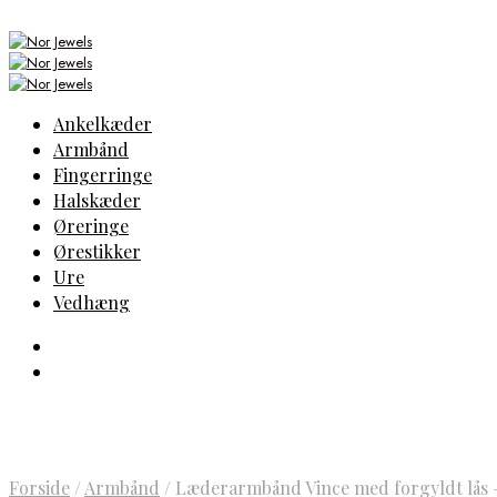
Ankelkæder
Armbånd
Fingerringe
Halskæder
Øreringe
Ørestikker
Ure
Vedhæng
Forside
/
Armbånd
/
Læderarmbånd Vince med forgyldt lås –