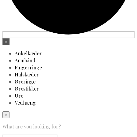
×
Ankelkæder
Armbånd
Fingerringe
Halskæder
Øreringe
Ørestikker
Ure
Vedhæng
×
What are you looking for?