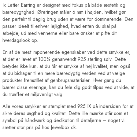
Ix Letter Earring er designet med fokus på både æstetik og
bæredygtighed. Øreringen måler 6 mm i højden, hvilket gør
den perfekt til daglig brug uden at være for dominerende. Den
passer ideelt til enhver lejlighed, hvad enten du skal på
arbejde, ud med vennerne eller bare ønsker at pifte dit
hverdagslook op.
En af de mest imponerende egenskaber ved dette smykke er,
at det er lavet af 100% genanvendt 925 sterling sølv. Dette
betyder ikke kun, at du får et smykke af høj kvalitet, men også
at du bidrager til en mere bæredygtig verden ved at vælge
produkter fremstillet af genbrugsmaterialer. Hver gang du
bærer disse øreringe, kan du føle dig godt tilpas ved at vide, at
du træffer et miljøvenligt valg.
Alle vores smykker er stemplet med 925 IX på indersiden for at
sikre deres ægthed og kvalitet. Dette lille mærke står som et
symbol på håndværk og dedikation til detaljerne – noget vi
sætter stor pris på hos Jewelbox.dk.