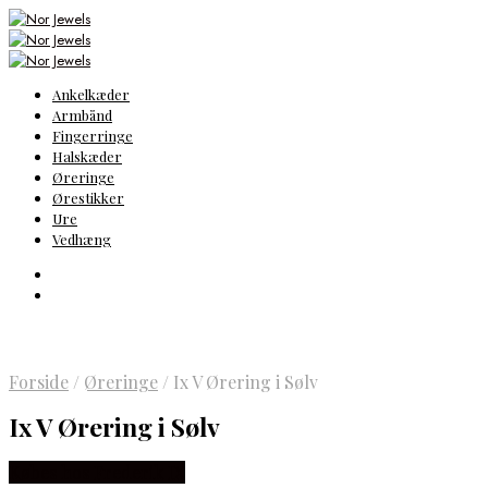
Ankelkæder
Armbånd
Fingerringe
Halskæder
Øreringe
Ørestikker
Ure
Vedhæng
Forside
/
Øreringe
/
Ix V Ørering i Sølv
Ix V Ørering i Sølv
Købes hos Frederik IX